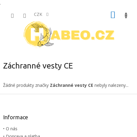
.
Přejít
NÁKUP
na
CZK
obsah
KOŠÍK
Záchranné vesty CE
Žádné produkty značky
Záchranné vesty CE
nebyly nalezeny...
Z
á
p
a
Informace
t
• O nás
í
• Doprava a platba