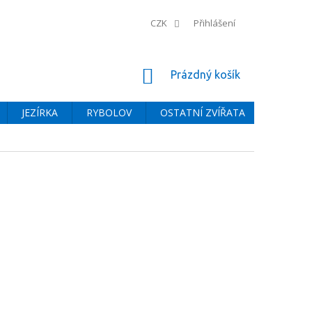
CZK
Přihlášení
NÁKUPNÍ
Prázdný košík
KOŠÍK
JEZÍRKA
RYBOLOV
OSTATNÍ ZVÍŘATA
BAZÉNY