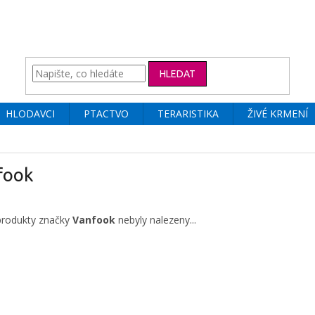
HLEDAT
HLODAVCI
PTACTVO
TERARISTIKA
ŽIVÉ KRMENÍ
fook
produkty značky
Vanfook
nebyly nalezeny...