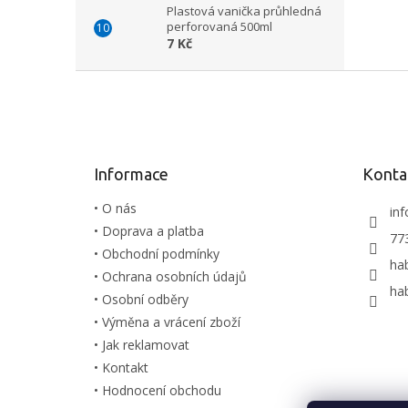
Plastová vanička průhledná
perforovaná 500ml
7 Kč
Z
á
p
a
t
Informace
Konta
í
• O nás
inf
• Doprava a platba
77
• Obchodní podmínky
ha
• Ochrana osobních údajů
ha
• Osobní odběry
• Výměna a vrácení zboží
• Jak reklamovat
• Kontakt
• Hodnocení obchodu