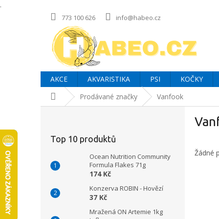
.
Přejít
773 100 626
info@habeo.cz
na
obsah
AKCE
AKVARISTIKA
PSI
KOČKY
Domů
Prodávané značky
Vanfook
P
Van
o
s
Top 10 produktů
t
Žádné 
r
Ocean Nutrition Community
a
Formula Flakes 71g
174 Kč
n
n
Konzerva ROBIN - Hovězí
í
37 Kč
p
Mražená ON Artemie 1kg
a