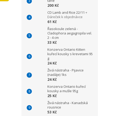
tafle
n
200 Kč
e
CD Lamb and Rice 22/11
+
l
Dáreček k objednávce
61 Kč
Řasokoule zelená -
Cladophora aegagropila vel.
2 - 4 cm
33 Kč
Konzerva Ontario Kitten
kuřecí kousky s krevetami 95
g
24 Kč
Živá nástraha - Pijavice
(nadáje) 1ks
24 Kč
Konzerva Ontario kuřecí
kousky a mušle 95g
25 Kč
Živá nástraha - Kanadská
rousnice
53 Kč