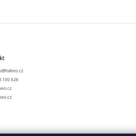
kt
o
@
habeo.cz
3 100 626
beo.cz
beo.cz