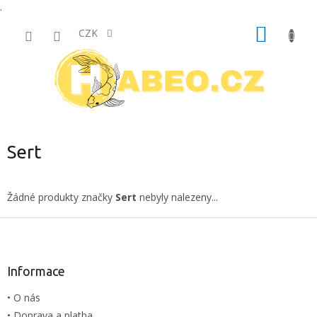
.
Přejít
NÁKUP
na
CZK
obsah
KOŠÍK
Sert
Žádné produkty značky
Sert
nebyly nalezeny...
Z
á
p
a
Informace
t
• O nás
í
• Doprava a platba