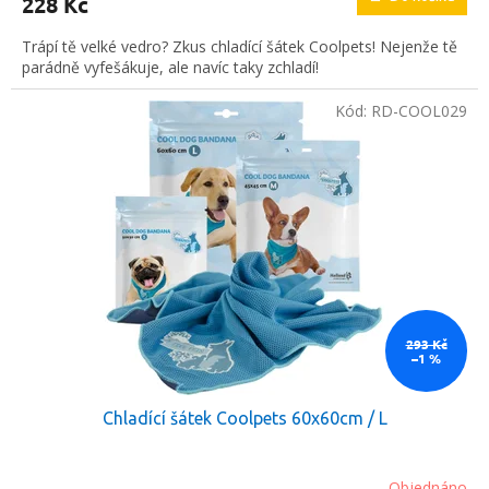
228 Kč
Trápí tě velké vedro? Zkus chladící šátek Coolpets! Nejenže tě
parádně vyfešákuje, ale navíc taky zchladí!
Kód:
RD-COOL029
293 Kč
–1 %
Chladící šátek Coolpets 60x60cm / L
Objednáno