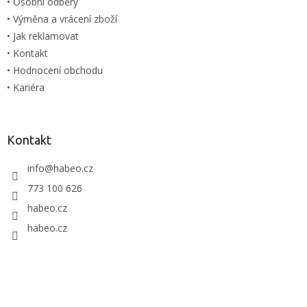
• Osobní odběry
v
ý
• Výměna a vrácení zboží
p
• Jak reklamovat
i
• Kontakt
s
u
• Hodnocení obchodu
• Kariéra
Kontakt
info
@
habeo.cz
773 100 626
habeo.cz
habeo.cz