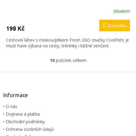
Skladem
Do košíku
198 Kč
Cestovní láhev s miskou/pítkem Fresh 2GO značky CoolPets je
must have výbava na cesty, tréninky i běžné venčení.
10
položek celkem
O
v
l
Z
á
á
d
p
a
a
Informace
c
t
í
• O nás
í
p
• Doprava a platba
r
v
• Obchodní podmínky
k
• Ochrana osobních údajů
y