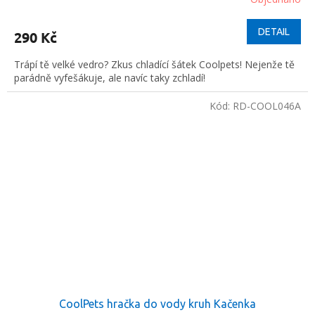
DETAIL
290 Kč
Trápí tě velké vedro? Zkus chladící šátek Coolpets! Nejenže tě
parádně vyfešákuje, ale navíc taky zchladí!
Kód:
RD-COOL046A
CoolPets hračka do vody kruh Kačenka