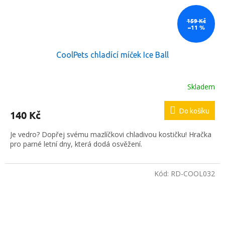
159 Kč
–11 %
CoolPets chladící míček Ice Ball
Skladem
Do košíku
140 Kč
Je vedro? Dopřej svému mazlíčkovi chladivou kostičku! Hračka
pro parné letní dny, která dodá osvěžení.
Kód:
RD-COOL032