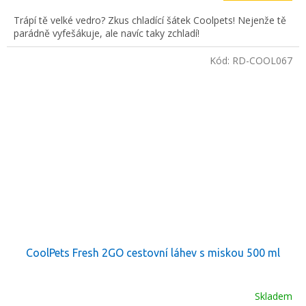
Trápí tě velké vedro? Zkus chladící šátek Coolpets! Nejenže tě
parádně vyfešákuje, ale navíc taky zchladí!
Kód:
RD-COOL067
CoolPets Fresh 2GO cestovní láhev s miskou 500 ml
Skladem
Průměrné