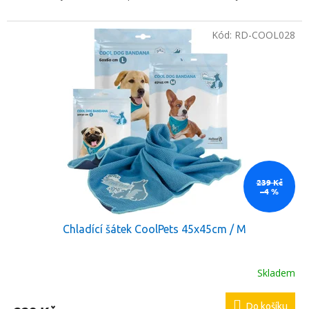
Kód:
RD-COOL028
239 Kč
–4 %
Chladící šátek CoolPets 45x45cm / M
Skladem
Do košíku