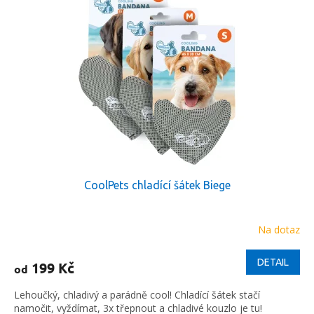
p
p
i
r
s
o
p
d
r
u
o
k
d
t
u
ů
k
t
ů
CoolPets chladící šátek Biege
Na dotaz
DETAIL
199 Kč
od
Lehoučký, chladivý a parádně cool! Chladící šátek stačí
namočit, vyždímat, 3x třepnout a chladivé kouzlo je tu!