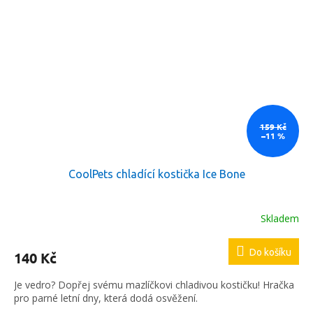
159 Kč
–11 %
CoolPets chladící kostička Ice Bone
Skladem
Do košíku
140 Kč
Je vedro? Dopřej svému mazlíčkovi chladivou kostičku! Hračka
pro parné letní dny, která dodá osvěžení.