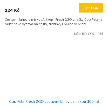
hodnocení
produktu
Do košíku
224 Kč
je
5,0
Cestovní láhev s miskou/pítkem Fresh 2GO značky CoolPets je
z
must have výbava na cesty, tréninky i běžné venčení.
5
hvězdiček.
Kód:
RD-COOL065
CoolPets Fresh 2GO cestovní láhev s miskou 300 ml