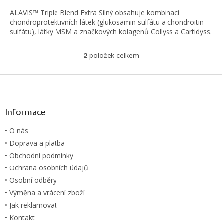
ALAVIS™ Triple Blend Extra Silný obsahuje kombinaci
chondroprotek­tivních látek (glukosamin sulfátu a chondroitin
sulfátu), látky MSM a značkových kolagenů Collyss a Cartidyss.
2
položek celkem
O
v
l
Z
á
á
d
p
a
a
Informace
c
t
í
• O nás
í
p
• Doprava a platba
r
v
• Obchodní podmínky
k
• Ochrana osobních údajů
y
• Osobní odběry
v
ý
• Výměna a vrácení zboží
p
• Jak reklamovat
i
• Kontakt
s