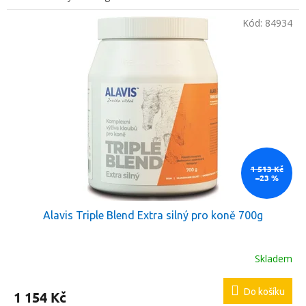
Kód:
84934
1 513 Kč
–23 %
Alavis Triple Blend Extra silný pro koně 700g
Skladem
Do košíku
1 154 Kč