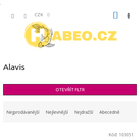
.
Přejít
NÁKUP
na
CZK
obsah
KOŠÍK
Alavis
OTEVŘÍT FILTR
Ř
a
Nejprodávanější
Nejlevnější
Nejdražší
Abecedně
z
e
V
n
Kód:
103051
ý
í