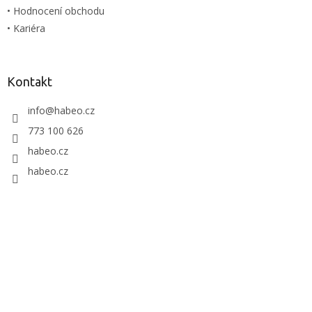
u
• Hodnocení obchodu
• Kariéra
Kontakt
info
@
habeo.cz
773 100 626
habeo.cz
habeo.cz