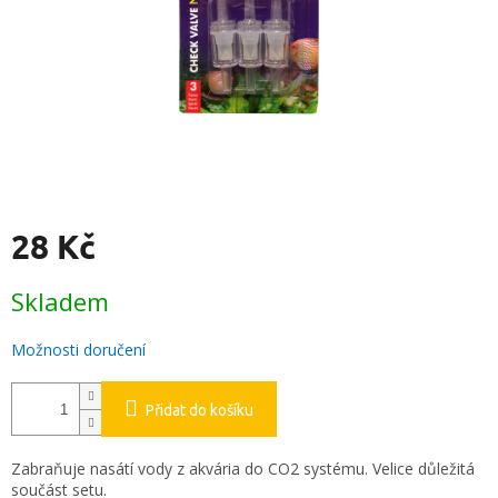
28 Kč
Měrná
Skladem
cena:
Možnosti doručení
Přidat do košíku
Zabraňuje nasátí vody z akvária do CO2 systému. Velice důležitá
součást setu.