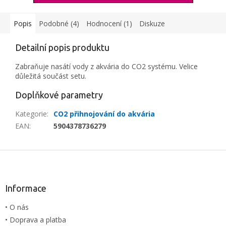
Popis
Podobné (4)
Hodnocení (1)
Diskuze
Detailní popis produktu
Zabraňuje nasátí vody z akvária do CO2 systému. Velice
důležitá součást setu.
Doplňkové parametry
Kategorie
:
CO2 přihnojování do akvária
EAN
:
5904378736279
Z
á
p
a
Informace
t
• O nás
í
• Doprava a platba