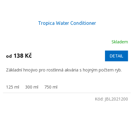
Tropica Water Conditioner
Skladem
138 Kč
od
DETAIL
Základní hnojivo pro rostlinná akvária s hojným počtem ryb.
125 ml
300 ml
750 ml
Kód:
JBL2021200