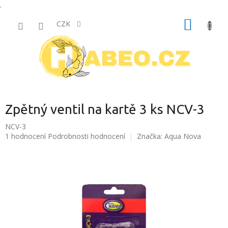
.
Přejít
NÁKUP
na
CZK
obsah
KOŠÍK
Zpětný ventil na kartě 3 ks NCV-3
NCV-3
Průměrné
1 hodnocení
Podrobnosti hodnocení
Značka:
Aqua Nova
hodnocení
produktu
je
5,0
z
5
hvězdiček.