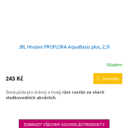
JBL Hnojivo PROFLORA AquaBasis plus, 2,5l
Skladem
243 Kč
Do košíku
Živná půda pro krásný a trvalý
růst rostlin ve všech
sladkovodních akváriích.
ZOBRAZIT VŠECHNY SOUVISEJÍCÍ PRODUKTY