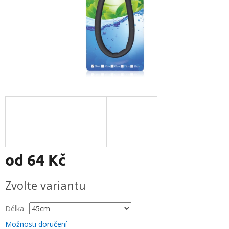
od
64 Kč
Měrná
Zvolte variantu
cena:
Délka
Možnosti doručení