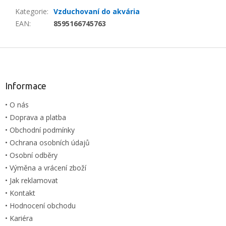
Kategorie
:
Vzduchovaní do akvária
EAN
:
8595166745763
Z
á
p
a
Informace
t
• O nás
í
• Doprava a platba
• Obchodní podmínky
• Ochrana osobních údajů
• Osobní odběry
• Výměna a vrácení zboží
• Jak reklamovat
• Kontakt
• Hodnocení obchodu
• Kariéra