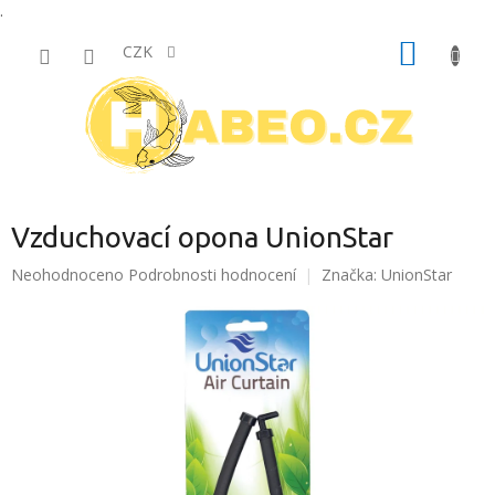
.
Přejít
NÁKUP
na
CZK
obsah
KOŠÍK
Vzduchovací opona UnionStar
Průměrné
Neohodnoceno
Podrobnosti hodnocení
Značka:
UnionStar
hodnocení
produktu
je
0,0
z
5
hvězdiček.