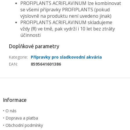
PROFIPLANTS ACRIFLAVINUM lze kombinovat
se všemi přípravky PROFIPLANTS (pokud
výslovně na produktu není uvedeno jinak)
PROFIPLANTS ACRIFLAVINUM skladujeme
vždy (!!!) ve tmě, pak vydrží i 10 let bez ztráty
účinnosti
Doplňkové parametry
Kategorie
:
Přípravky pro sladkovodní akvária
EAN
:
8595641601386
Z
á
p
a
Informace
t
• O nás
í
• Doprava a platba
• Obchodní podmínky