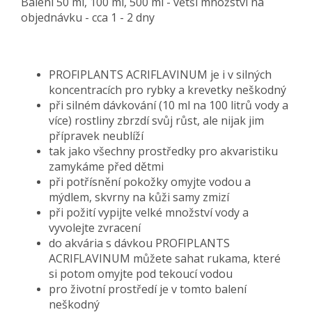
Balení 50 ml, 100 ml, 500 ml - větší množství na
objednávku - cca 1 - 2 dny
PROFIPLANTS ACRIFLAVINUM je i v silných
koncentracích pro rybky a krevetky neškodný
při silném dávkování (10 ml na 100 litrů vody a
více) rostliny zbrzdí svůj růst, ale nijak jim
přípravek neublíží
tak jako všechny prostředky pro akvaristiku
zamykáme před dětmi
při potřísnění pokožky omyjte vodou a
mýdlem, skvrny na kůži samy zmizí
při požití vypijte velké množství vody a
vyvolejte zvracení
do akvária s dávkou PROFIPLANTS
ACRIFLAVINUM můžete sahat rukama, které
si potom omyjte pod tekoucí vodou
pro životní prostředí je v tomto balení
neškodný