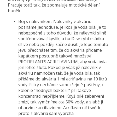
Pracuje totiž tak, že zpomaluje mitotické dělení
buněk.
Boj s nálevníkem: Nálevníky v akváriu
poznáme jednoduše, jelikož je voda bílá. Je to
nebezpečné z toho důvodu, že nálevníci silně
spotřebovávají kyslík, a tudíž se rybí osádka
dříve nebo později začne dusit. Je lépe tomuto
jevu předcházet tím, že do akvária přidáme
kapátkem postupně takové množství
PROFIPLANTS ACRIFLAVINUM, aby voda byla
jen lehce žlutá. Pokud je však již nálevník v
akváriu namnožen tak, že je voda bílá, tak
přidáme do akvária 1 ml acriflavinu na 10 litrů
vody. Filtry necháme samozřejmě puštěny, o
kolonie "hodných bakterií" při takové
koncentraci nepřijdeme. Když bílé zabarvení
zmizí, tak vyměníme cca 50% vody, a slabě ji
obarvíme acriflavinem. Acriflavin ničí světlo,
proto z akvária sám vyprchá.