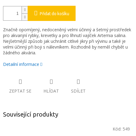
Přidat do košíku
Značně opomíjený, nedoceněný velmi účinný a šetrný prostředek
pro akvarijní rybky, krevetky a pro líhnutí vajíček Artemia salina.
Nejšetrnější způsob jak uchránit citlivé jikry při vývinu a také je
velmi účinný při boji s nálevníkem. Rozhodně by neměl chybět u
žádného akvária.
Detailní informace
ZEPTAT SE
HLÍDAT
SDÍLET
Související produkty
Kód:
549