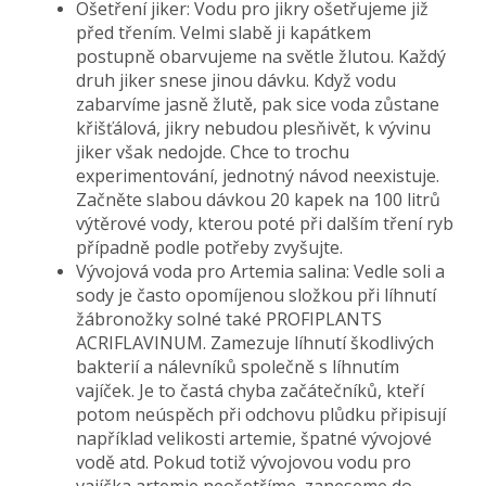
Ošetření jiker: Vodu pro jikry ošetřujeme již
před třením. Velmi slabě ji kapátkem
postupně obarvujeme na světle žlutou. Každý
druh jiker snese jinou dávku. Když vodu
zabarvíme jasně žlutě, pak sice voda zůstane
křišťálová, jikry nebudou plesňivět, k vývinu
jiker však nedojde. Chce to trochu
experimentování, jednotný návod neexistuje.
Začněte slabou dávkou 20 kapek na 100 litrů
výtěrové vody, kterou poté při dalším tření ryb
případně podle potřeby zvyšujte.
Vývojová voda pro Artemia salina: Vedle soli a
sody je často opomíjenou složkou při líhnutí
žábronožky solné také PROFIPLANTS
ACRIFLAVINUM. Zamezuje líhnutí škodlivých
bakterií a nálevníků společně s líhnutím
vajíček. Je to častá chyba začátečníků, kteří
potom neúspěch při odchovu plůdku připisují
například velikosti artemie, špatné vývojové
vodě atd. Pokud totiž vývojovou vodu pro
vajíčka artemie neošetříme, zaneseme do