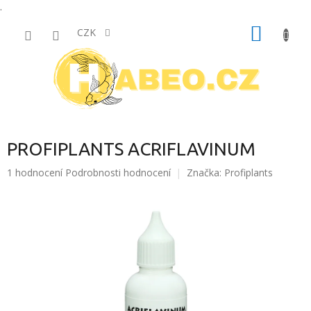
.
Přejít
NÁKUP
na
CZK
obsah
KOŠÍK
PROFIPLANTS ACRIFLAVINUM
Průměrné
1 hodnocení
Podrobnosti hodnocení
Značka:
Profiplants
hodnocení
produktu
je
5,0
z
5
hvězdiček.