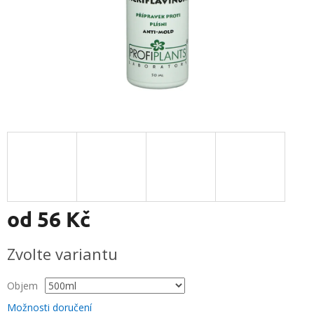
od
56 Kč
Měrná
Zvolte variantu
cena:
Objem
Možnosti doručení