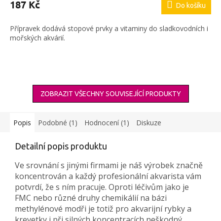
produktu
187 Kč
Do košíku
je
5,0
Přípravek dodává stopové prvky a vitaminy do sladkovodních i
z
mořských akvárií.
5
hvězdiček.
ZOBRAZIT VŠECHNY SOUVISEJÍCÍ PRODUKTY
Popis
Podobné (1)
Hodnocení (1)
Diskuze
Detailní popis produktu
Ve srovnání s jinými firmami je náš výrobek značně
koncentrován a každý profesionální akvarista vám
potvrdí, že s ním pracuje. Oproti léčivům jako je
FMC nebo různé druhy chemikálií na bázi
methylénové modři je totiž pro akvarijní rybky a
krevetky i při silných koncentracích neškodný.