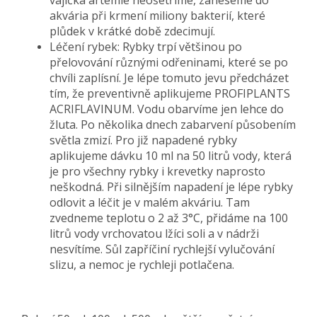
akvária při krmení miliony bakterií, které
plůdek v krátké době zdecimují.
Léčení rybek: Rybky trpí většinou po
přelovování různými odřeninami, které se po
chvíli zaplísní. Je lépe tomuto jevu předcházet
tím, že preventivně aplikujeme PROFIPLANTS
ACRIFLAVINUM. Vodu obarvíme jen lehce do
žluta. Po několika dnech zabarvení působením
světla zmizí. Pro již napadené rybky
aplikujeme dávku 10 ml na 50 litrů vody, která
je pro všechny rybky i krevetky naprosto
neškodná. Při silnějším napadení je lépe rybky
odlovit a léčit je v malém akváriu. Tam
zvedneme teplotu o 2 až 3°C, přidáme na 100
litrů vody vrchovatou lžíci soli a v nádrži
nesvítíme. Sůl zapříčiní rychlejší vylučování
slizu, a nemoc je rychleji potlačena.