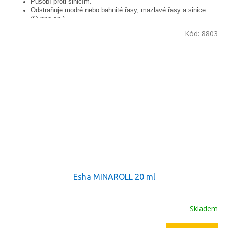
Působí proti sinicím.
Odstraňuje modré nebo bahnité řasy, mazlavé řasy a sinice
(Cyano sp.).
Pro ryby, krevety a rosltiny je neškodný.
Kód:
8803
Pro sladkovodní akvária.
Esha MINAROLL 20 ml
Skladem
Průměrné
hodnocení