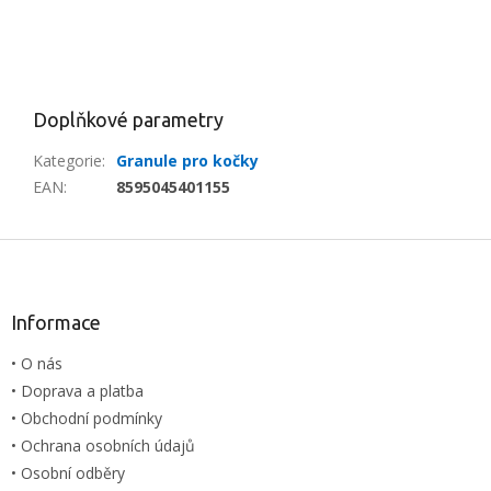
Doplňkové parametry
Kategorie
:
Granule pro kočky
EAN
:
8595045401155
Z
á
p
a
Informace
t
• O nás
í
• Doprava a platba
• Obchodní podmínky
• Ochrana osobních údajů
• Osobní odběry