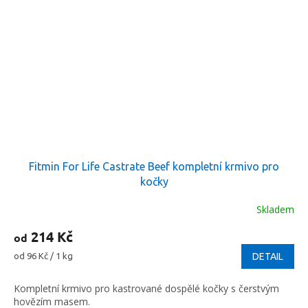
Fitmin For Life Castrate Beef kompletní krmivo pro
kočky
Skladem
214 Kč
od
Měrná
od 96 Kč / 1 kg
DETAIL
cena:
Kompletní krmivo pro kastrované dospělé kočky s čerstvým
hovězím masem.