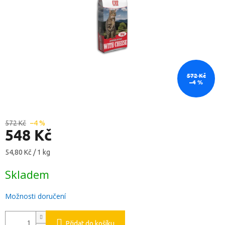
572 Kč
–4 %
572 Kč
–4 %
548 Kč
Měrná
54,80 Kč / 1 kg
cena:
Skladem
Možnosti doručení
Přidat do košíku