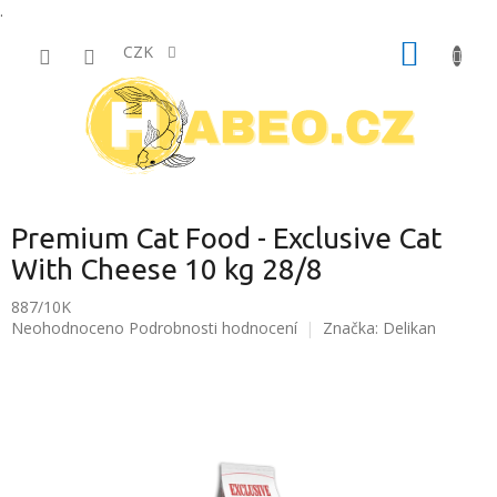
.
Přejít
NÁKUP
na
CZK
obsah
KOŠÍK
Premium Cat Food - Exclusive Cat
With Cheese 10 kg 28/8
887/10K
Průměrné
Neohodnoceno
Podrobnosti hodnocení
Značka:
Delikan
hodnocení
produktu
je
0,0
z
5
hvězdiček.