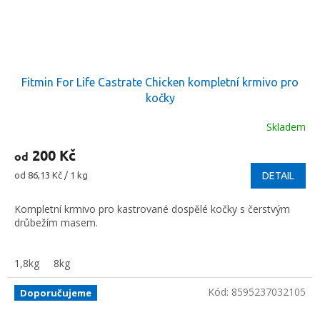
Fitmin For Life Castrate Chicken kompletní krmivo pro
kočky
Skladem
200 Kč
od
Měrná
od 86,13 Kč / 1 kg
DETAIL
cena:
Kompletní krmivo pro kastrované dospělé kočky s čerstvým
drůbežím masem.
1,8kg
8kg
Kód:
8595237032105
Doporučujeme