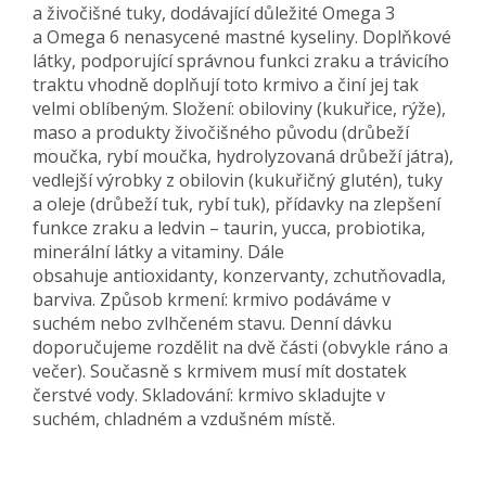
a živočišné tuky, dodávající důležité Omega 3
a Omega 6 nenasycené mastné kyseliny. Doplňkové
látky, podporující správnou funkci zraku a trávicího
traktu vhodně doplňují toto krmivo a činí jej tak
velmi oblíbeným. Složení: obiloviny (kukuřice, rýže),
maso a produkty živočišného původu (drůbeží
moučka, rybí moučka, hydrolyzovaná drůbeží játra),
vedlejší výrobky z obilovin (kukuřičný glutén), tuky
a oleje (drůbeží tuk, rybí tuk), přídavky na zlepšení
funkce zraku a ledvin – taurin, yucca, probiotika,
minerální látky a vitaminy. Dále
obsahuje antioxidanty, konzervanty, zchutňovadla,
barviva. Způsob krmení: krmivo podáváme v
suchém nebo zvlhčeném stavu. Denní dávku
doporučujeme rozdělit na dvě části (obvykle ráno a
večer). Současně s krmivem musí mít dostatek
čerstvé vody. Skladování: krmivo skladujte v
suchém, chladném a vzdušném místě.