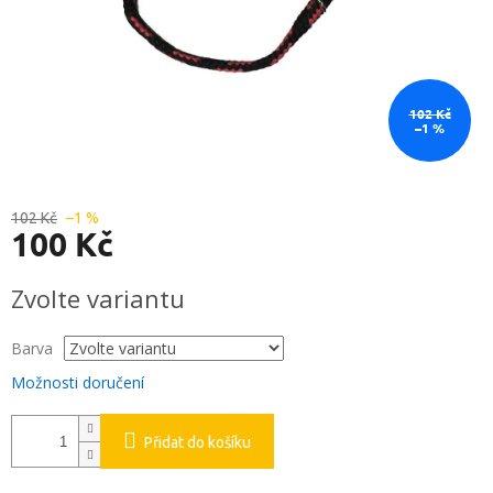
102 Kč
–1 %
102 Kč
–1 %
100 Kč
Měrná
Zvolte variantu
cena:
Barva
Možnosti doručení
Přidat do košíku