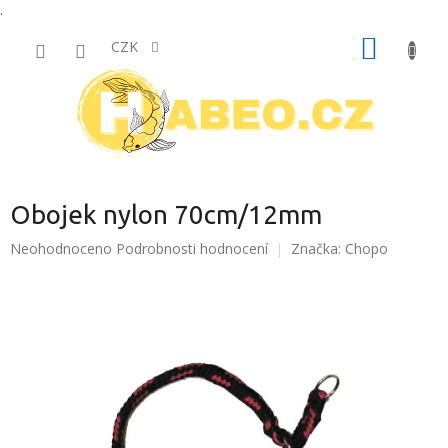
.
Přejít
NÁKUP
na
CZK
obsah
KOŠÍK
Obojek nylon 70cm/12mm
Průměrné
Neohodnoceno
Podrobnosti hodnocení
Značka:
Chopo
hodnocení
produktu
je
0,0
z
5
hvězdiček.