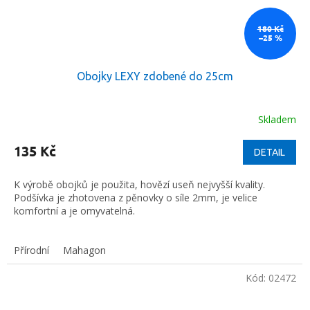
180 Kč
–25 %
Obojky LEXY zdobené do 25cm
Skladem
135 Kč
DETAIL
K výrobě obojků je použita, hovězí useň nejvyšší kvality.
Podšívka je zhotovena z pěnovky o síle 2mm, je velice
komfortní a je omyvatelná.
Přírodní
Mahagon
Kód:
02472