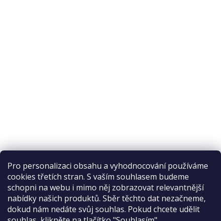
Pro personalizaci obsahu a vyhodnocování používáme
cookies třetích stran. S vaším souhlasem budeme
schopni na webu i mimo něj zobrazovat relevantnější
nabídky našich produktů. Sběr těchto dat nezačneme,
Recenze na Habeo.cz
dokud nám nedáte svůj souhlas. Pokud chcete udělit
souhlas, klikněte na tlačítko "Souhlasím".