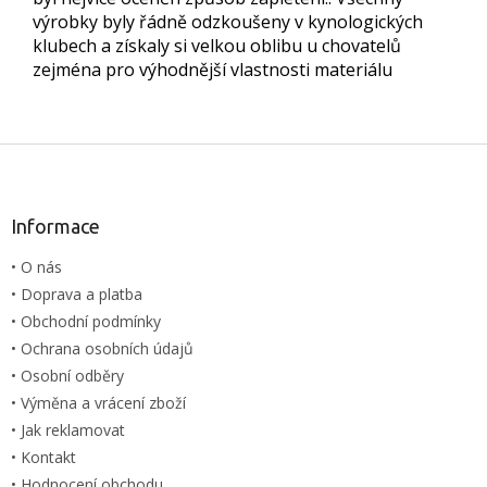
výrobky byly řádně odzkoušeny v kynologických
klubech a získaly si velkou oblibu u chovatelů
zejména pro výhodnější vlastnosti materiálu
Z
á
p
a
Informace
t
• O nás
í
• Doprava a platba
• Obchodní podmínky
• Ochrana osobních údajů
• Osobní odběry
• Výměna a vrácení zboží
• Jak reklamovat
• Kontakt
• Hodnocení obchodu