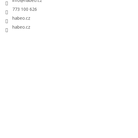
info
@
habeo.cz
773 100 626
habeo.cz
habeo.cz