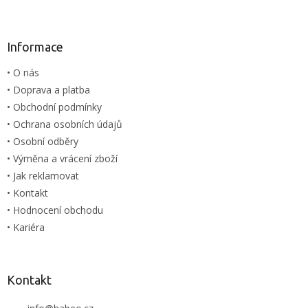
Z
á
p
a
Informace
t
• O nás
í
• Doprava a platba
• Obchodní podmínky
• Ochrana osobních údajů
• Osobní odběry
• Výměna a vrácení zboží
• Jak reklamovat
• Kontakt
• Hodnocení obchodu
• Kariéra
Kontakt