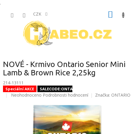
.
Přejít
NÁKUP
na
CZK
obsah
KOŠÍK
NOVÉ - Krmivo Ontario Senior Mini
Lamb & Brown Rice 2,25kg
214-13111
Speciální AKCE
SALECODE:ONTAR10:10:%
Průměrné
Neohodnoceno
Podrobnosti hodnocení
Značka:
ONTARIO
hodnocení
produktu
je
0,0
z
5