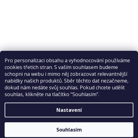
Pro personalizaci obsahu a vyhodnocování používáme
cookies třetích stran. S vaším souhlasem budeme
schopni na webu i mimo něj zobrazovat relevantnější
nabídky našich produktů. Sběr těchto dat nezačneme,
Recenze na Habeo.cz
dokud nám nedáte svůj souhlas. Pokud chcete udělit
souhlas, klikněte na tlačítko "Souhlasím".
Nastavení
Vytvořil Shoptet
Souhlasím
Copyright 2026
Habeo.cz
. Všechna práva vyhrazena.