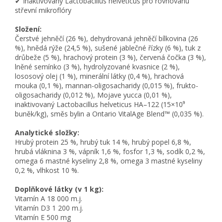
✔ Inaktivovaný Lactobacillus helveticus pro rovnováhu
střevní mikroflóry
Složení:
Čerstvé jehněčí (26 %), dehydrovaná jehněčí bílkovina (26
%), hnědá rýže (24,5 %), sušené jablečné řízky (6 %), tuk z
drůbeže (5 %), hrachový protein (3 %), červená čočka (3 %),
lněné semínko (3 %), hydrolyzované kvasnice (2 %),
lososový olej (1 %), minerální látky (0,4 %), hrachová
mouka (0,1 %), mannan-oligosacharidy (0,015 %), frukto-
oligosacharidy (0,012 %), Mojave yucca (0,01 %),
inaktivovaný Lactobacillus helveticus HA–122 (15×10⁹
buněk/kg), směs bylin a Ontario VitalAge Blend™ (0,035 %).
Analytické složky:
Hrubý protein 25 %, hrubý tuk 14 %, hrubý popel 6,8 %,
hrubá vláknina 3 %, vápník 1,6 %, fosfor 1,3 %, sodík 0,2 %,
omega 6 mastné kyseliny 2,8 %, omega 3 mastné kyseliny
0,2 %, vlhkost 10 %.
Doplňkové látky (v 1 kg):
Vitamín A 18 000 m.j.
Vitamín D3 1 200 m.j.
Vitamín E 500 mg