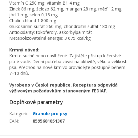
Vitamín C 250 mg, vitamín B1 4 mg
Zinek 86 mg, železo 62 mg, mangan 28 mg, měď 12 mg,
jód 1 mg, selen 0,13 mg
Cholin chlorid 1 800 mg
Glukosamin sulfát 260 mg, chondroitin sulfát 180 mg
Antioxidanty: tokoferoly, askorbylpalmitát
Metabolizovatelná energie: 3 675 kcal/kg
Krmný návod:
Krmte suché nebo navlhčené. Zajistěte přístup k čerstvé
pitné vodě. Denní potřeba závisí na aktivitě, věku a velikosti
psa. Přechod na nové krmivo provádějte postupně během
7–10 dnů.
Vyrobeno v České republice. Receptura odpovídá
výživovým požadavkům stanoveným FEDIAF.
Doplňkové parametry
Kategorie
:
Granule pro psy
EAN
:
8595681851307