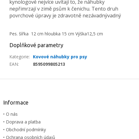
kynologové nejvíce uvítají to, že náhubky
nepřimrzají v zimě psům k čenichu. Tento druh
povrchové úpravy je zdravotně nezávadnývadný
Pes.
šířka 12 cm
hloubka 15 cm Výška
12,5 cm
Doplňkové parametry
Kategorie
:
Kovové náhubky pro psy
EAN
:
8595099805213
Z
á
p
a
Informace
t
• O nás
í
• Doprava a platba
• Obchodní podmínky
• Ochrana osobních údajů