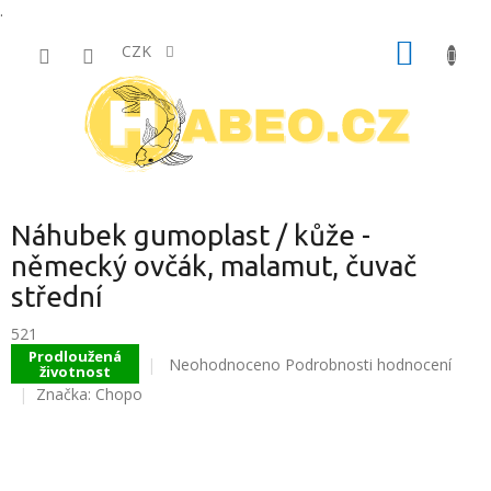
.
Přejít
NÁKUP
na
CZK
obsah
KOŠÍK
Náhubek gumoplast / kůže -
německý ovčák, malamut, čuvač
střední
521
Prodloužená
Průměrné
Neohodnoceno
Podrobnosti hodnocení
životnost
hodnocení
Značka:
Chopo
produktu
je
0,0
z
5