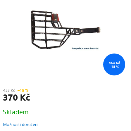
hvězdiček.
453 Kč
–18 %
453 Kč
–18 %
370 Kč
Měrná
Skladem
cena:
Možnosti doručení