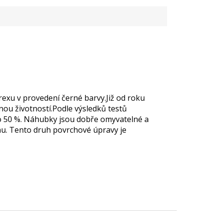
rexu v provedení černé barvy.Již od roku
u životností.Podle výsledků testů
o 50 %. Náhubky jsou dobře omyvatelné a
chu. Tento druh povrchové úpravy je