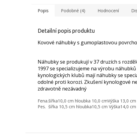
Popis
Podobné (4)
Hodnocení
Di
Detailní popis produktu
Kovové náhubky s gumoplastovou povrchov
Náhubky se produkují v 37 druzích s rozděl
1997 se specializujeme na výrobu náhubků
kynologických klubů mají náhubky se spec
odolné proti korozi. Zkušení kynologové ne
zdravotně nezávadný
Fena.
šířka10,0 cm
hloubka 10,0 cmVýška
13,0 cm
Pes.
šířka 10,5 cm
hloubka10,5 cm Výška
14,0 cm
Z