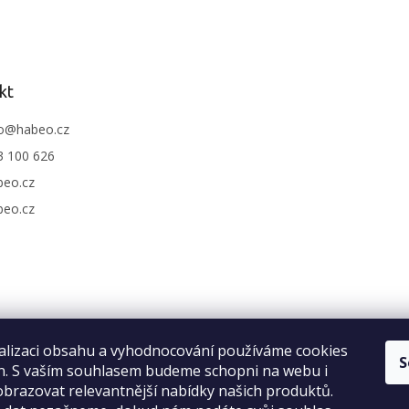
kt
o
@
habeo.cz
3 100 626
beo.cz
beo.cz
alizaci obsahu a vyhodnocování používáme cookies
S
an. S vaším souhlasem budeme schopni na webu i
brazovat relevantnější nabídky našich produktů.
Recenze na Habeo.cz