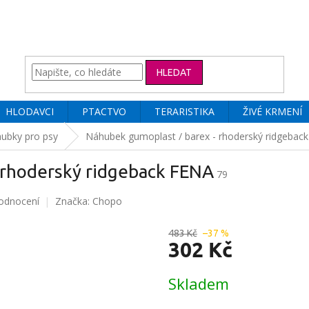
HLEDAT
HLODAVCI
PTACTVO
TERARISTIKA
ŽIVÉ KRMENÍ
ubky pro psy
Náhubek gumoplast / barex - rhoderský ridgebac
 rhoderský ridgeback FENA
79
odnocení
Značka:
Chopo
483 Kč
–37 %
302 Kč
Měrná
Skladem
cena: