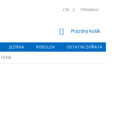
CZK
Přihlášení
NÁKUPNÍ
Prázdný košík
KOŠÍK
JEZÍRKA
RYBOLOV
OSTATNÍ ZVÍŘATA
BAZÉNY
k FENA