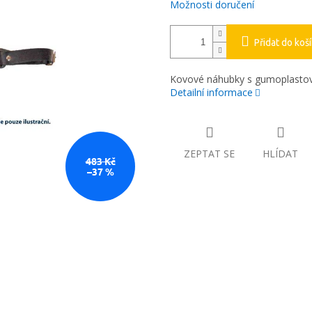
Možnosti doručení
Přidat do koš
Kovové náhubky s gumoplastov
Detailní informace
ZEPTAT SE
HLÍDAT
483 Kč
–37 %