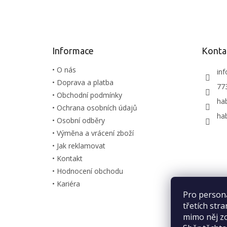
á
p
a
t
Informace
Konta
í
• O nás
inf
• Doprava a platba
77
• Obchodní podmínky
ha
• Ochrana osobních údajů
ha
• Osobní odběry
• Výměna a vrácení zboží
• Jak reklamovat
• Kontakt
• Hodnocení obchodu
• Kariéra
Pro person
třetích str
mimo něj zo