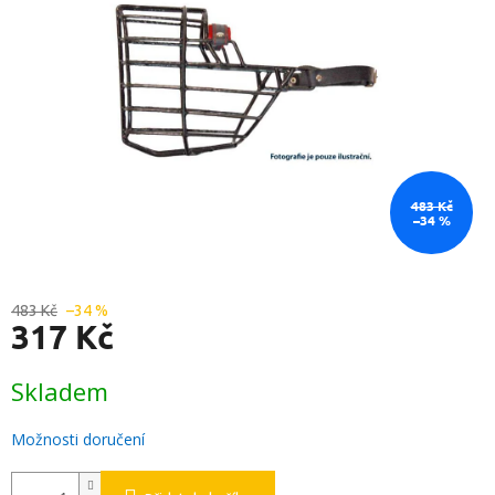
483 Kč
–34 %
483 Kč
–34 %
317 Kč
Měrná
Skladem
cena:
Možnosti doručení