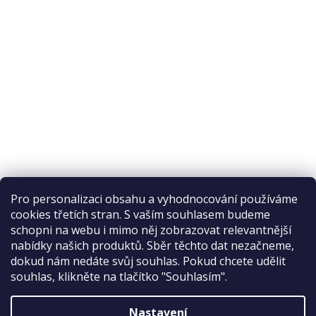
Pro personalizaci obsahu a vyhodnocování používáme
cookies třetích stran. S vaším souhlasem budeme
schopni na webu i mimo něj zobrazovat relevantnější
nabídky našich produktů. Sběr těchto dat nezačneme,
Recenze na Habeo.cz
dokud nám nedáte svůj souhlas. Pokud chcete udělit
souhlas, klikněte na tlačítko "Souhlasím".
Nastavení
Vytvořil Shoptet