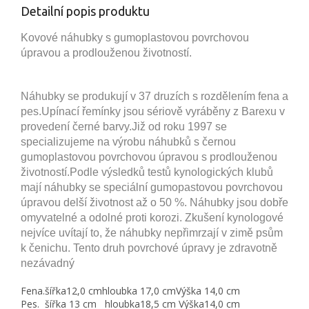
Detailní popis produktu
Kovové náhubky s gumoplastovou povrchovou
úpravou a prodlouženou životností.
Náhubky se produkují v 37 druzích s rozdělením fena a
pes.Upínací řemínky jsou sériově vyráběny z Barexu v
provedení černé barvy.Již od roku 1997 se
specializujeme na výrobu náhubků s černou
gumoplastovou povrchovou úpravou s prodlouženou
životností.Podle výsledků testů kynologických klubů
mají náhubky se speciální gumopastovou povrchovou
úpravou delší životnost až o 50 %. Náhubky jsou dobře
omyvatelné a odolné proti korozi. Zkušení kynologové
nejvíce uvítají to, že náhubky nepřimrzají v zimě psům
k čenichu. Tento druh povrchové úpravy je zdravotně
nezávadný
Fena.
šířka12,0 cm
hloubka 17,0 cmVýška
14,0 cm
Pes.
šířka 13 cm
hloubka18,5 cm Výška
14,0 cm