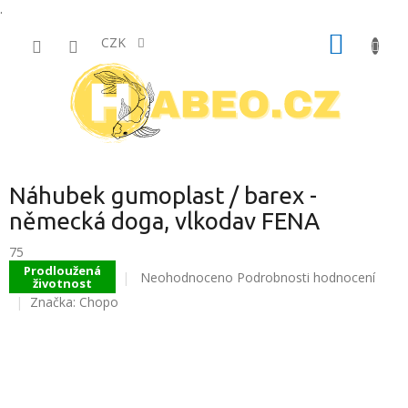
.
Přejít
NÁKUP
na
CZK
obsah
KOŠÍK
Náhubek gumoplast / barex -
německá doga, vlkodav FENA
75
Prodloužená
Průměrné
Neohodnoceno
Podrobnosti hodnocení
životnost
hodnocení
Značka:
Chopo
produktu
je
0,0
z
5
hvězdiček.