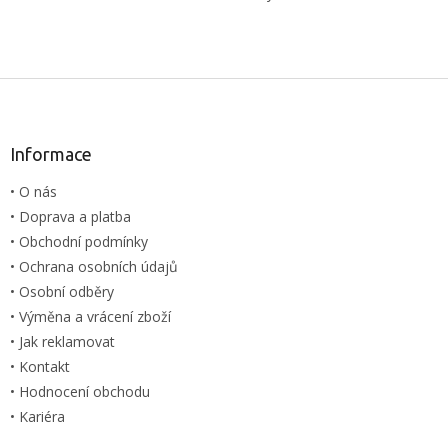
Z
á
p
a
Informace
t
• O nás
í
• Doprava a platba
• Obchodní podmínky
• Ochrana osobních údajů
• Osobní odběry
• Výměna a vrácení zboží
• Jak reklamovat
• Kontakt
• Hodnocení obchodu
• Kariéra