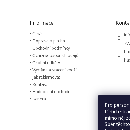
p
a
t
Informace
Konta
í
• O nás
inf
• Doprava a platba
77
• Obchodní podmínky
ha
• Ochrana osobních údajů
ha
• Osobní odběry
• Výměna a vrácení zboží
• Jak reklamovat
• Kontakt
• Hodnocení obchodu
• Kariéra
Pro person
třetích str
mimo něj zo
Sběr těcht