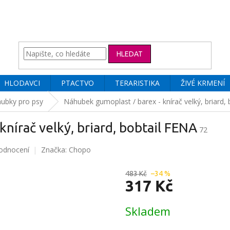
HLEDAT
HLODAVCI
PTACTVO
TERARISTIKA
ŽIVÉ KRMENÍ
ubky pro psy
Náhubek gumoplast / barex - knírač velký, briard,
nírač velký, briard, bobtail FENA
72
odnocení
Značka:
Chopo
483 Kč
–34 %
317 Kč
Měrná
Skladem
cena: