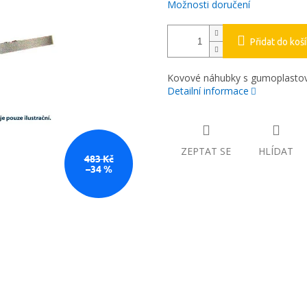
Možnosti doručení
Přidat do koš
Kovové náhubky s gumoplastov
Detailní informace
ZEPTAT SE
HLÍDAT
483 Kč
–34 %