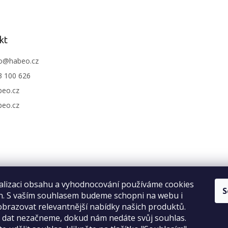
kt
o
@
habeo.cz
3 100 626
beo.cz
beo.cz
alizaci obsahu a vyhodnocování používáme cookies
S
an. S vaším souhlasem budeme schopni na webu i
brazovat relevantnější nabídky našich produktů.
Recenze na Habeo.cz
o dat nezačneme, dokud nám nedáte svůj souhlas.