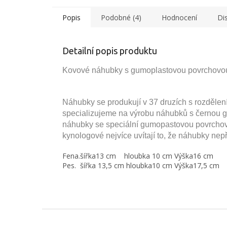
Popis
Podobné (4)
Hodnocení
Di
Detailní popis produktu
Kovové náhubky s gumoplastovou povrchovou 
Náhubky se produkují v 37 druzích s rozdělen
specializujeme na výrobu náhubků s černou g
náhubky se speciální gumopastovou povrchovo
kynologové nejvíce uvítají to, že náhubky ne
Fena.
šířka13 cm
hloubka 10 cm Výška
16 cm
Pes.
šířka 13,5 cm
hloubka10 cm Výška
17,5 cm
Z
á