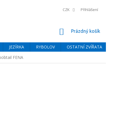
CZK
Přihlášení
NÁKUPNÍ
Prázdný košík
KOŠÍK
JEZÍRKA
RYBOLOV
OSTATNÍ ZVÍŘATA
BAZÉNY
 bobtail FENA