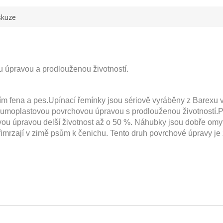
skuze
úpravou a prodlouženou životností.
ím fena a pes.Upínací řemínky jsou sériově vyráběny z Barexu v
umoplastovou povrchovou úpravou s prodlouženou životností.Po
u úpravou delší životnost až o 50 %. Náhubky jsou dobře omyva
přimrzají v zimě psům k čenichu. Tento druh povrchové úpravy j