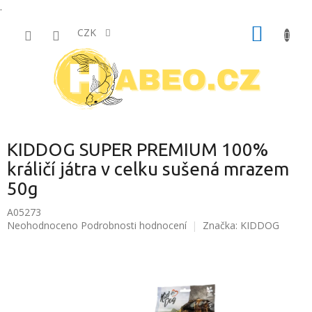
.
Přejít
NÁKUP
na
CZK
obsah
KOŠÍK
KIDDOG SUPER PREMIUM 100%
králičí játra v celku sušená mrazem
50g
A05273
Průměrné
Neohodnoceno
Podrobnosti hodnocení
Značka:
KIDDOG
hodnocení
produktu
je
0,0
z
5