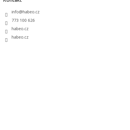
info
@
habeo.cz
773 100 626
habeo.cz
habeo.cz