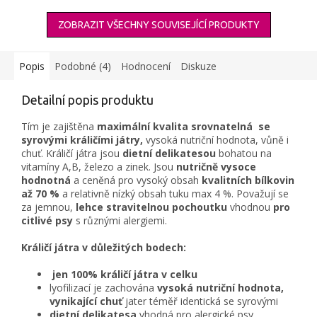
ZOBRAZIT VŠECHNY SOUVISEJÍCÍ PRODUKTY
Popis
Podobné (4)
Hodnocení
Diskuze
Detailní popis produktu
Tím je zajištěna
maximální kvalita srovnatelná se
syrovými králičími játry,
vysoká nutriční hodnota, vůně i
chuť. Králičí játra jsou
dietní delikatesou
bohatou na
vitamíny A,B, železo a zinek. Jsou
nutričně vysoce
hodnotná
a ceněná pro vysoký obsah
kvalitních bílkovin
až 70 %
a relativně nízký obsah tuku max 4 %. Považují se
za jemnou,
lehce stravitelnou pochoutku
vhodnou
pro
citlivé psy
s různými alergiemi.
Králičí játra v důležitých bodech:
jen 100% králičí játra v celku
lyofilizací je zachována
vysoká nutriční hodnota,
vynikající chuť
jater téměř identická se syrovými
dietní delikatesa
vhodná pro alergické psy