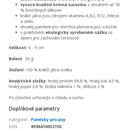
vysoce kvalitní krmná surovina
s obsahem až 70
% živočišných bílkovin
králičí játra jsou zdrojem vitaminu A,B2, B12, železa
a zinku
vhodný pamlsek pro všechna plemena psů a koček
v praktickém
ekologicky vyrobeném sáčku
se
zipem pro zachování čerstvosti
Velikost:
6 - 9 cm
Balení:
50 g
Složení:
100 % králičí játra vcelku
Analytické složky:
hrubý protein 69,8 %, hrubý tuk 4,5 %,
hrubý popel 3,6 %, hrubá vláknina 1 %, vlhkost 2 %
Po otevření uchovejte v chladu a suchu.
Doplňkové parametry
Kategorie
:
Pamlsky pro psy
EAN
:
8596410052736