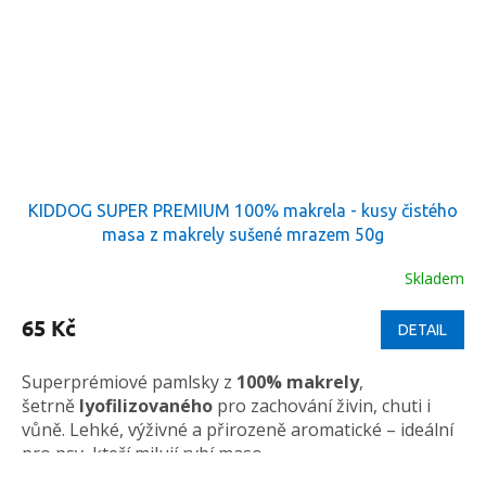
KIDDOG SUPER PREMIUM 100% makrela - kusy čistého
masa z makrely sušené mrazem 50g
Skladem
65 Kč
DETAIL
Superprémiové pamlsky z
100% makrely
,
šetrně
lyofilizovaného
pro zachování živin, chuti i
vůně. Lehké, výživné a přirozeně aromatické – ideální
pro psy, kteří milují rybí maso.