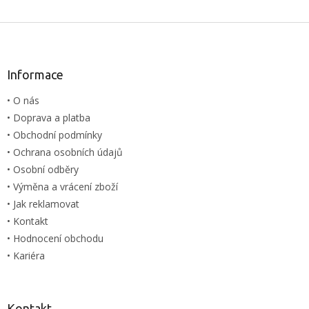
Z
á
p
a
Informace
t
• O nás
í
• Doprava a platba
• Obchodní podmínky
• Ochrana osobních údajů
• Osobní odběry
• Výměna a vrácení zboží
• Jak reklamovat
• Kontakt
• Hodnocení obchodu
• Kariéra
Kontakt