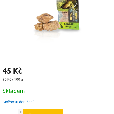
hvězdiček.
45 Kč
Měrná
90 Kč / 100 g
cena:
Skladem
Možnosti doručení