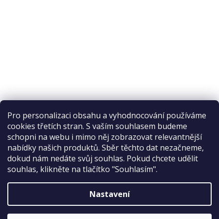
Pro personalizaci obsahu a vyhodnocování používáme
cookies třetích stran. S vaším souhlasem budeme
schopni na webu i mimo něj zobrazovat relevantnější
nabídky našich produktů. Sběr těchto dat nezačneme,
Recenze na Habeo.cz
dokud nám nedáte svůj souhlas. Pokud chcete udělit
souhlas, klikněte na tlačítko "Souhlasím".
Nastavení
Vytvořil Shoptet