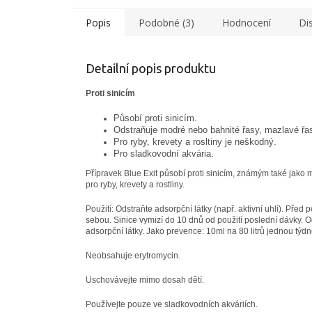
Popis
Podobné (3)
Hodnocení
Di
Detailní popis produktu
Proti sinicím
Působí proti sinicím.
Odstraňuje modré nebo bahnité řasy, mazlavé řas
Pro ryby, krevety a rosltiny je neškodný.
Pro sladkovodní akvária.
Přípravek Blue Exit působí proti sinicím, známým také jak
pro ryby, krevety a rostliny.
Použití: Odstraňte adsorpční látky (např. aktivní uhlí). Před
sebou. Sinice vymizí do 10 dnů od použití poslední dávky. 
adsorpční látky. Jako prevence: 10ml na 80 litrů jednou týdn
Neobsahuje erytromycin.
Uschovávejte mimo dosah dětí.
Používejte pouze ve sladkovodních akváriích.