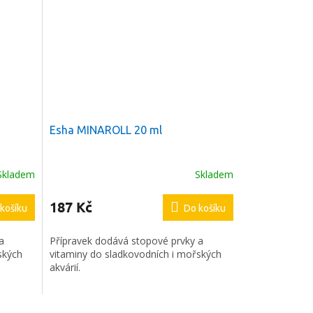
Esha MINAROLL 20 ml
Skladem
Skladem
Průměrné
hodnocení
produktu
187 Kč
košíku
Do košíku
je
5,0
a
Přípravek dodává stopové prvky a
z
ských
vitaminy do sladkovodních i mořských
5
akvárií.
hvězdiček.