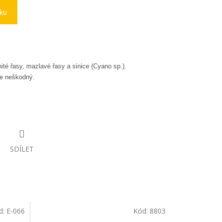
íku
té řasy, mazlavé řasy a sinice (Cyano sp.).
 je neškodný.
SDÍLET
d:
E-066
Kód:
8803