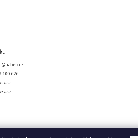
kt
o
@
habeo.cz
3 100 626
beo.cz
beo.cz