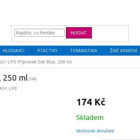
HLEDAT
HLODAVCI
PTACTVO
TERARISTIKA
ŽIVÉ KRMENÍ
ASY LIFE Přípravek Exit Blue, 250 ml
, 250 ml
549
ASY LIFE
174 Kč
Měrná
Skladem
cena:
Možnosti doručení