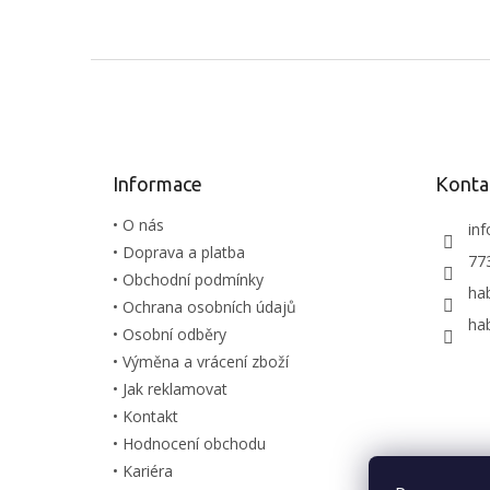
Z
á
p
a
t
Informace
Konta
í
• O nás
inf
• Doprava a platba
77
• Obchodní podmínky
ha
• Ochrana osobních údajů
ha
• Osobní odběry
• Výměna a vrácení zboží
• Jak reklamovat
• Kontakt
• Hodnocení obchodu
• Kariéra