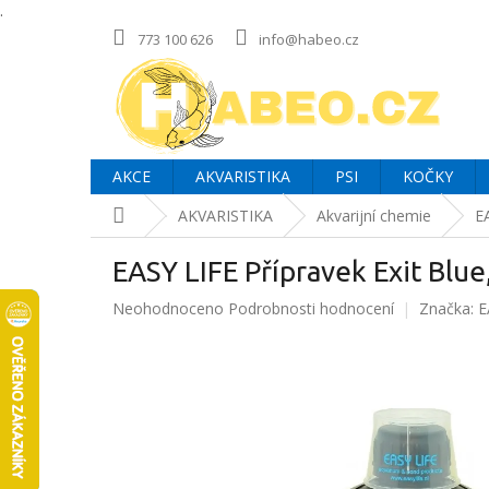
.
Přejít
773 100 626
info@habeo.cz
na
obsah
AKCE
AKVARISTIKA
PSI
KOČKY
Domů
AKVARISTIKA
Akvarijní chemie
E
EASY LIFE Přípravek Exit Blue
Průměrné
Neohodnoceno
Podrobnosti hodnocení
Značka:
E
hodnocení
produktu
je
0,0
z
5
hvězdiček.