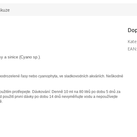
skuze
Dop
Kate
EAN
y a sinice (Cyano sp.).
o modrozelené řasy nebo cyanophyta, ve sladkovodních akváriích. Neškodné
 použitím protřepejte. Dávkování: Denně 10 ml na 80 litrů po dobu 5 dnů za
Od použití první dávky po dobu 14 dnů nevyměňujte vodu a nepoužívejte
ě.