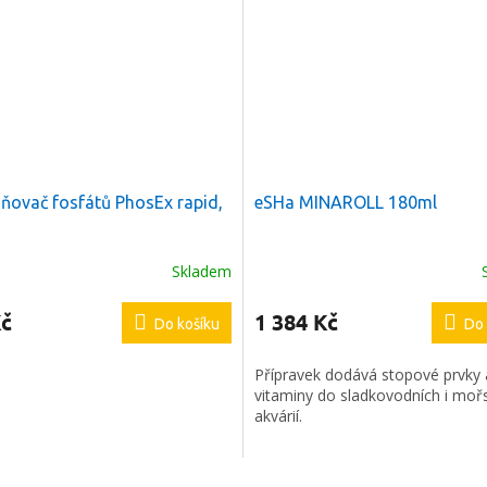
ňovač fosfátů PhosEx rapid,
eSHa MINAROLL 180ml
Skladem
Kč
1 384 Kč
Do košíku
Do 
Přípravek dodává stopové prvky 
vitaminy do sladkovodních i moř
akvárií.