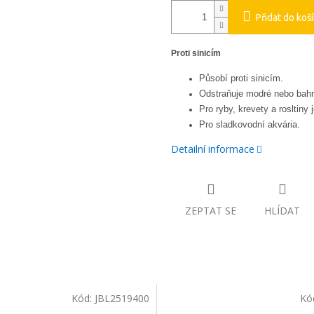
Přidat do koš
Proti sinicím
Působí proti sinicím.
Odstraňuje modré nebo bahni
Pro ryby, krevety a rosltiny
Pro sladkovodní akvária.
Detailní informace
ZEPTAT SE
HLÍDAT
Kód:
JBL2519400
Kó