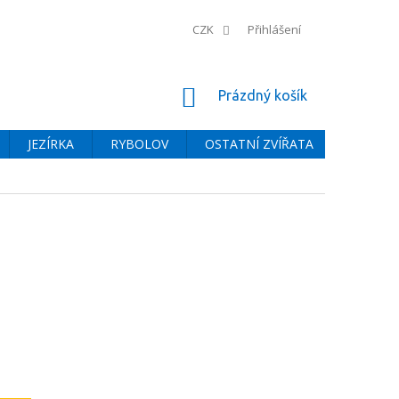
CZK
Přihlášení
NÁKUPNÍ
Prázdný košík
KOŠÍK
JEZÍRKA
RYBOLOV
OSTATNÍ ZVÍŘATA
BAZÉNY