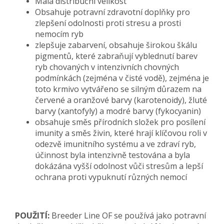
Malá distribuční velikost
Obsahuje potravní zdravotní doplňky pro
zlepšení odolnosti proti stresu a prosti
nemocím ryb
zlepšuje zabarvení, obsahuje širokou škálu
pigmentů, které zabraňují vyblednutí barev
ryb chovaných v intenzivních chovných
podmínkách (zejména v čisté vodě), zejména je
toto krmivo vytvářeno se silným důrazem na
červené a oranžové barvy (karotenoidy), žluté
barvy (xantofyly) a modré barvy (fykocyanin)
obsahuje směs přírodních složek pro posílení
imunity a směs živin, které hrají klíčovou roli v
odezvě imunitního systému a ve zdraví ryb,
účinnost byla intenzivně testována a byla
dokázána vyšší odolnost vůči stresům a lepší
ochrana proti vypuknutí různých nemocí
POUŽITÍ:
Breeder Line OF se používá jako potravní