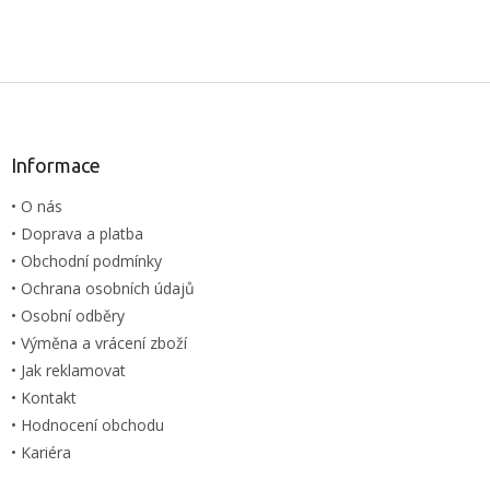
Z
á
p
a
Informace
t
• O nás
í
• Doprava a platba
• Obchodní podmínky
• Ochrana osobních údajů
• Osobní odběry
• Výměna a vrácení zboží
• Jak reklamovat
• Kontakt
• Hodnocení obchodu
• Kariéra