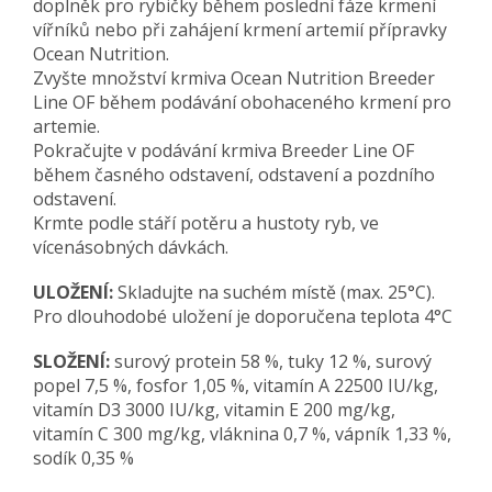
doplněk pro rybičky během poslední fáze krmení
vířníků nebo při zahájení krmení artemií přípravky
Ocean Nutrition.
Zvyšte množství krmiva Ocean Nutrition Breeder
Line OF během podávání obohaceného krmení pro
artemie.
Pokračujte v podávání krmiva Breeder Line OF
během časného odstavení, odstavení a pozdního
odstavení.
Krmte podle stáří potěru a hustoty ryb, ve
vícenásobných dávkách.
ULOŽENÍ:
Skladujte na suchém místě (max. 25°C).
Pro dlouhodobé uložení je doporučena teplota 4°C
SLOŽENÍ:
surový protein 58 %, tuky 12 %, surový
popel 7,5 %, fosfor 1,05 %, vitamín A 22500 IU/kg,
vitamín D3 3000 IU/kg, vitamin E 200 mg/kg,
vitamín C 300 mg/kg, vláknina 0,7 %, vápník 1,33 %,
sodík 0,35 %