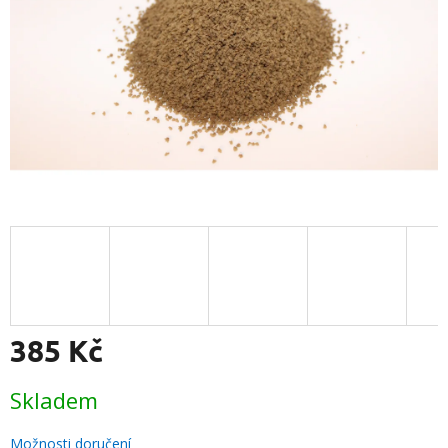
385 Kč
Měrná
Skladem
cena:
Možnosti doručení