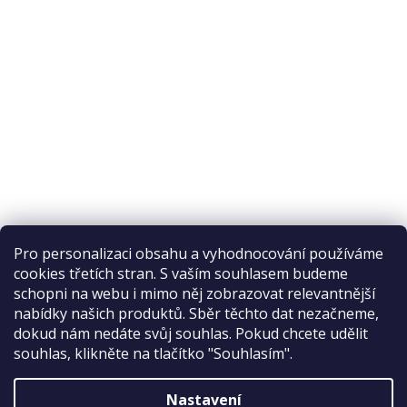
Pro personalizaci obsahu a vyhodnocování používáme
cookies třetích stran. S vaším souhlasem budeme
schopni na webu i mimo něj zobrazovat relevantnější
nabídky našich produktů. Sběr těchto dat nezačneme,
Recenze na Habeo.cz
dokud nám nedáte svůj souhlas. Pokud chcete udělit
souhlas, klikněte na tlačítko "Souhlasím".
Nastavení
Vytvořil Shoptet