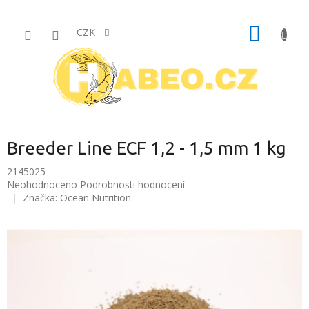
.
Přejít
NÁKUP
na
CZK
obsah
KOŠÍK
Breeder Line ECF 1,2 - 1,5 mm 1 kg
2145025
Průměrné
Neohodnoceno
Podrobnosti hodnocení
hodnocení
Značka:
Ocean Nutrition
produktu
je
0,0
z
5
hvězdiček.