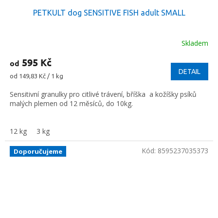
PETKULT dog SENSITIVE FISH adult SMALL
Skladem
595 Kč
od
DETAIL
Měrná
od 149,83 Kč / 1 kg
cena:
Sensitivní granulky pro citlivé trávení, bříška a kožíšky psíků
malých plemen od 12 měsíců, do 10kg.
12 kg
3 kg
Kód:
8595237035373
Doporučujeme