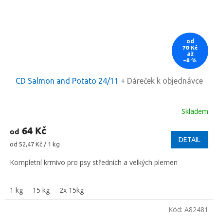
od
70 Kč
až
–8 %
CD Salmon and Potato 24/11
+ Dáreček k objednávce
Skladem
64 Kč
od
DETAIL
Měrná
od 52,47 Kč / 1 kg
cena:
Kompletní krmivo pro psy středních a velkých plemen
1 kg
15 kg
2x 15kg
Kód:
A82481