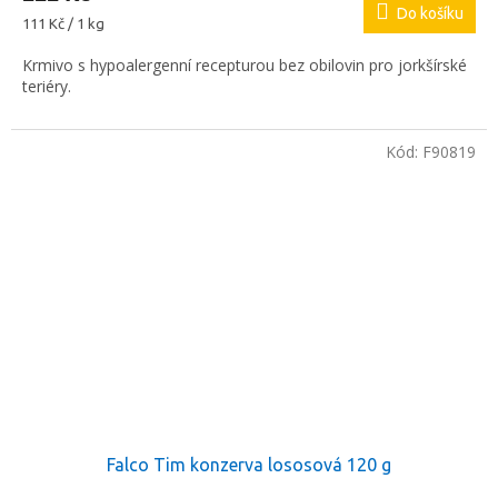
Do košíku
Měrná
111 Kč / 1 kg
cena:
Krmivo s hypoalergenní recepturou bez obilovin pro jorkšírské
teriéry.
Kód:
F90819
Falco Tim konzerva lososová 120 g