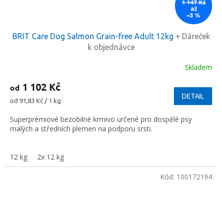
1 147 Kč
až
–3 %
BRIT Care Dog Salmon Grain-free Adult 12kg
+ Dáreček
k objednávce
Skladem
1 102 Kč
od
DETAIL
Měrná
od 91,83 Kč / 1 kg
cena:
Superprémiové bezobilné krmivo určené pro dospělé psy
malých a středních plemen na podporu srsti.
12 kg
2x 12 kg
Kód:
100172194