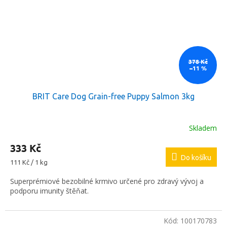
378 Kč
–11 %
BRIT Care Dog Grain-free Puppy Salmon 3kg
Skladem
333 Kč
Do košíku
Měrná
111 Kč / 1 kg
cena:
Superprémiové bezobilné krmivo určené pro zdravý vývoj a
podporu imunity štěňat.
Kód:
100170783