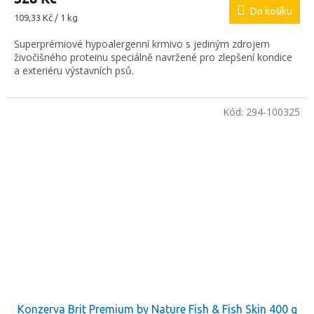
Do košíku
Měrná
109,33 Kč / 1 kg
cena:
Superprémiové hypoalergenní krmivo s jediným zdrojem
živočišného proteinu speciálně navržené pro zlepšení kondice
a exteriéru výstavních psů.
Kód:
294-100325
Konzerva Brit Premium by Nature Fish & Fish Skin 400 g