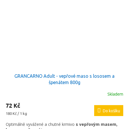
GRANCARNO Adult - vepřové maso s lososem a
špenátem 800g
Skladem
72 Kč
Do košíku
Měrná
180 Kč / 1 kg
cena:
Optimálně vyvážené a chutné krmivo
s vepřovým masem,