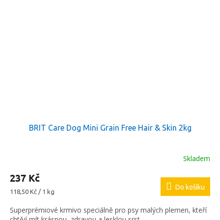
BRIT Care Dog Mini Grain Free Hair & Skin 2kg
Skladem
237 Kč
Do košíku
Měrná
118,50 Kč / 1 kg
cena:
Superprémiové krmivo speciálně pro psy malých plemen, kteří
chtějí mít krásnou, zdravou a lesklou srst.