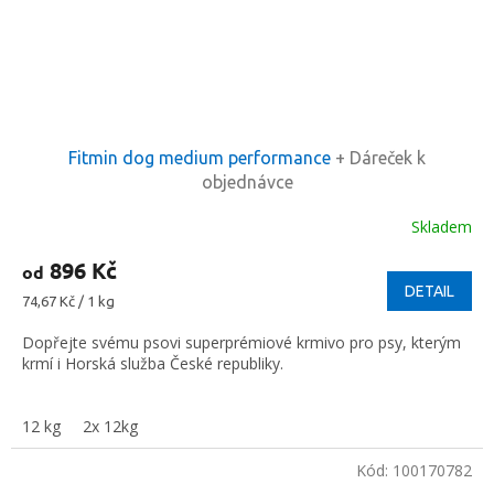
Fitmin dog medium performance
+ Dáreček k
objednávce
Skladem
896 Kč
od
DETAIL
Měrná
74,67 Kč / 1 kg
cena:
Dopřejte svému psovi superprémiové krmivo pro psy, kterým
krmí i Horská služba České republiky.
12 kg
2x 12kg
Kód:
100170782