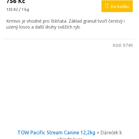
756 Kč
Do košíku
Měrná
135 Kč / 1 kg
cena:
Krmivo je vhodné pro štěňata. Základ granulí tvoří čerstvý i
uzený losos a další druhy svěžích ryb.
Kód:
9749
TOW Pacific Stream Canine 12,2kg
+ Dáreček k