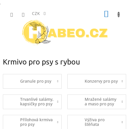
.
Přejít
NÁKUP
na
CZK
obsah
KOŠÍK
Krmivo pro psy s rybou
Granule pro psy
Konzervy pro psy
Trvanlivé salámy,
Mražené salámy
kapsičky pro psy
a maso pro psy
Přílohová krmiva
Výživa pro
pro psy
štěňata