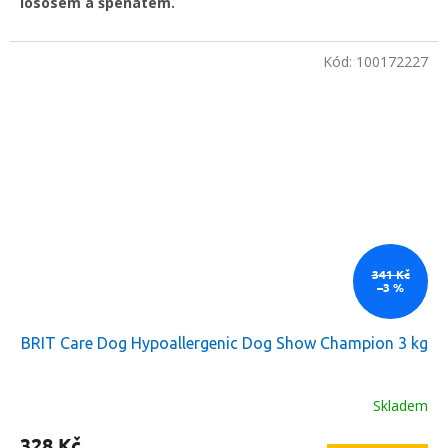
lososem a špenátem.
Kód:
100172227
341 Kč
–3 %
BRIT Care Dog Hypoallergenic Dog Show Champion 3 kg
Skladem
328 Kč