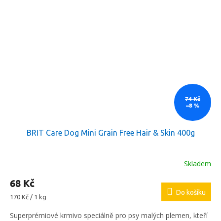
74 Kč
–8 %
BRIT Care Dog Mini Grain Free Hair & Skin 400g
Skladem
68 Kč
Do košíku
Měrná
170 Kč / 1 kg
cena:
Superprémiové krmivo speciálně pro psy malých plemen, kteří