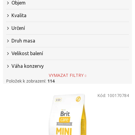
Objem
Kvalita
Určení
Druh masa
Velikost balení
Váha konzervy
VYMAZAT FILTRY
Položek k zobrazení:
114
V
Kód:
100170784
ý
p
i
s
p
r