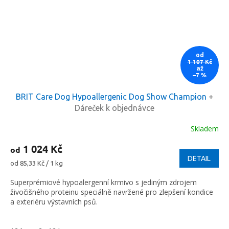
od
1 107 Kč
až
–7 %
BRIT Care Dog Hypoallergenic Dog Show Champion
+
Dáreček k objednávce
Skladem
1 024 Kč
od
DETAIL
Měrná
od 85,33 Kč / 1 kg
cena:
Superprémiové hypoalergenní krmivo s jediným zdrojem
živočišného proteinu speciálně navržené pro zlepšení kondice
a exteriéru výstavních psů.