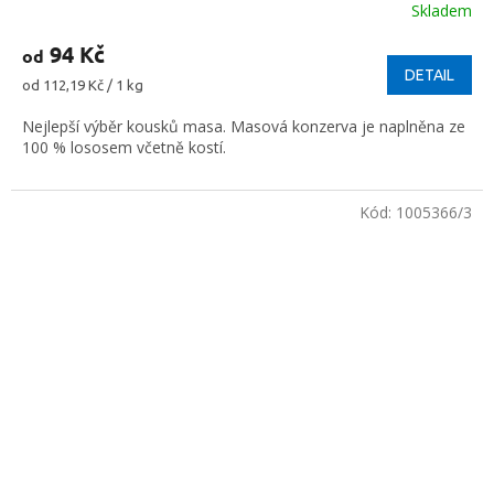
Skladem
94 Kč
od
DETAIL
Měrná
od 112,19 Kč / 1 kg
cena:
Nejlepší výběr kousků masa. Masová konzerva je naplněna ze
100 % lososem včetně kostí.
Kód:
1005366/3