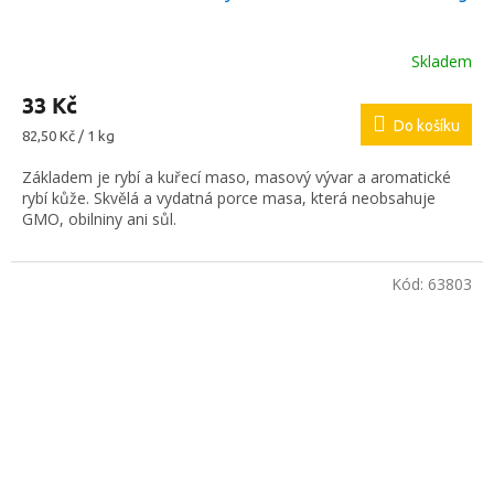
Skladem
33 Kč
Do košíku
Měrná
82,50 Kč / 1 kg
cena:
Základem je rybí a kuřecí maso, masový vývar a aromatické
rybí kůže. Skvělá a vydatná porce masa, která neobsahuje
GMO, obilniny ani sůl.
Kód:
63803