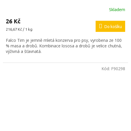
Skladem
26 Kč
Do košíku
Měrná
216,67 Kč / 1 kg
cena:
Falco Tim je jemně mletá konzerva pro psy, vyrobena ze 100
% masa a drobů. Kombinace lososa a drobů je velice chutná,
výživná a šťavnatá.
Kód:
F90298