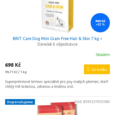
o
d
u
k
905 Kč
–22 %
t
ů
BRIT Care Dog Mini Grain Free Hair & Skin 7 kg
+
Dáreček k objednávce
Skladem
698 Kč
Do košíku
Měrná
99,71 Kč / 1 kg
cena:
Superprémiové krmivo speciálně pro psy malých plemen, kteří
chtějí mít krásnou, zdravou a lesklou srst.
Kód:
8595237035380
Doporučujeme