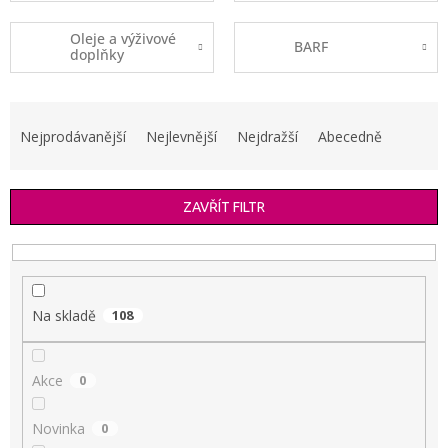
Oleje a výživové
BARF
doplňky
Ř
a
Nejprodávanější
Nejlevnější
Nejdražší
Abecedně
z
e
n
ZAVŘÍT FILTR
í
p
r
o
d
Na skladě
108
u
k
t
Akce
0
ů
Novinka
0