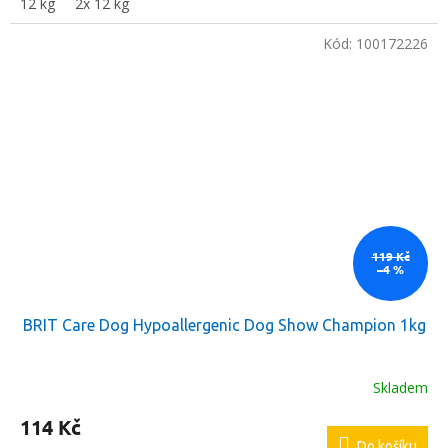
12 kg
2x 12 kg
Kód:
100172226
119 Kč
–4 %
BRIT Care Dog Hypoallergenic Dog Show Champion 1kg
Skladem
114 Kč
Do košíku