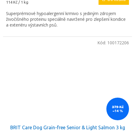
Měrná
114 Kč / 1 kg
cena:
Superprémiové hypoalergenní krmivo s jediným zdrojem
živočišného proteinu speciálně navržené pro zlepšení kondice
a exteriéru výstavních psů.
Kód:
100172206
379 Kč
–14 %
BRIT Care Dog Grain-free Senior & Light Salmon 3 kg