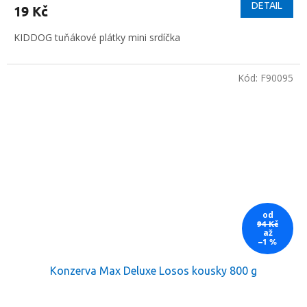
DETAIL
19 Kč
KIDDOG tuňákové plátky mini srdíčka
Kód:
F90095
od
94 Kč
až
–1 %
Konzerva Max Deluxe Losos kousky 800 g