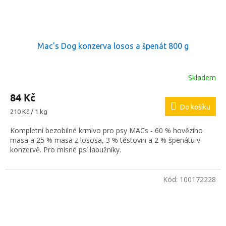
Mac's Dog konzerva losos a špenát 800 g
Skladem
84 Kč
Do košíku
Měrná
210 Kč / 1 kg
cena:
Kompletní bezobilné krmivo pro psy MACs - 60 % hovězího
masa a 25 % masa z lososa, 3 % těstovin a 2 % špenátu v
konzervě. Pro mlsné psí labužníky.
Kód:
100172228