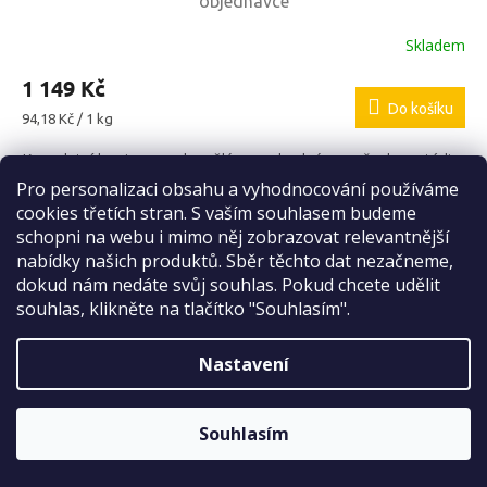
objednávce
Skladem
1 149 Kč
Do košíku
Měrná
94,18 Kč / 1 kg
cena:
Kompletní krmivo pro dospělé psy, vhodné pro všechna stádia
života provoněné uzeným lososem. Lososový olej přispěje ke
Pro personalizaci obsahu a vyhodnocování používáme
Sleva 2 %
správnému vývoji vašeho malého vlka. Lehké rybí balení
cookies třetích stran. S vaším souhlasem budeme
příjemně uleví zažívání.
na první nákup
schopni na webu i mimo něj zobrazovat relevantnější
nabídky našich produktů. Sběr těchto dat nezačneme,
Kód:
8595237018826
dokud nám nedáte svůj souhlas. Pokud chcete udělit
souhlas, klikněte na tlačítko "Souhlasím".
Nastavení
ODESLAT
Sleva platí bez omezení.
Zásady zpracování osobních údajů
Souhlasím