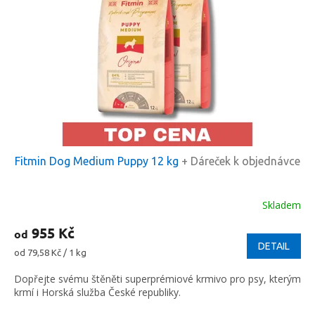
Fitmin Dog Medium Puppy 12 kg
+ Dáreček k objednávce
Skladem
955 Kč
od
DETAIL
Měrná
od 79,58 Kč / 1 kg
cena:
Dopřejte svému štěněti superprémiové krmivo pro psy, kterým
krmí i Horská služba České republiky.