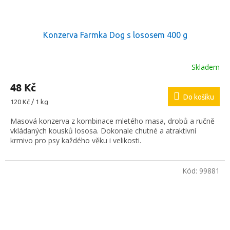
Konzerva Farmka Dog s lososem 400 g
Skladem
48 Kč
Do košíku
Měrná
120 Kč / 1 kg
cena:
Masová konzerva z kombinace mletého masa, drobů a ručně
vkládaných kousků lososa. Dokonale chutné a atraktivní
krmivo pro psy každého věku i velikosti.
Kód:
99881