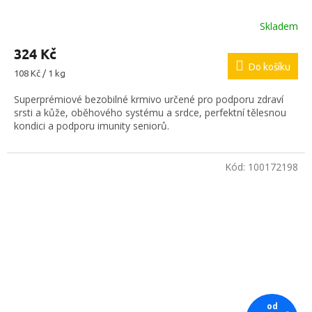
Skladem
324 Kč
Do košíku
Měrná
108 Kč / 1 kg
cena:
Superprémiové bezobilné krmivo určené pro podporu zdraví
srsti a kůže, oběhového systému a srdce, perfektní tělesnou
kondici a podporu imunity seniorů.
Kód:
100172198
od