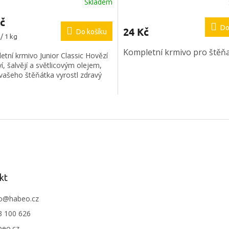
Skladem
č
Do
24 Kč
Do košíku
/ 1 kg
Kompletní krmivo pro štěňa
tní krmivo Junior Classic Hovězí
í, šalvějí a světlicovým olejem,
vašeho štěňátka vyrostl zdravý
O
v
l
á
d
a
c
í
kt
p
r
o
@
habeo.cz
v
3 100 626
k
y
beo.cz