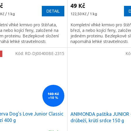
č
49 Kč
DETAIL
D
Měrná
Kč / 1 kg
122,50 Kč / 1 kg
cena:
etní vlhké krmivo pro štěňata,
Kompletní vlhké krmivo pro ště
 a nebo kojící feny, založené na
březí, a nebo kojící feny, založ
ém proteinu. Bezlepkové složení
jediném proteinu. Bezlepkové s
há lehké stravitelnosti.
napomáhá lehké stravitelnosti.
Kód:
RD-DJ00400BE-2315
Kó
103 Kč
–10 %
rva Dog's Love Junior Classic
ANIMONDA paštika JUNIOR 
í 400 g
drůbeží, krůtí srdce 150 g