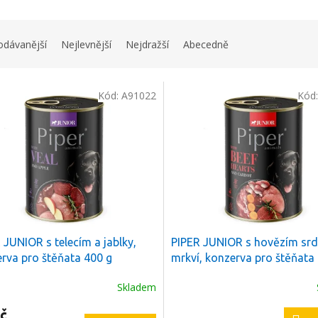
odávanější
Nejlevnější
Nejdražší
Abecedně
Kód:
A91022
Kód
 JUNIOR s telecím a jablky,
PIPER JUNIOR s hovězím sr
rva pro štěňata 400 g
mrkví, konzerva pro štěňata
Skladem
č