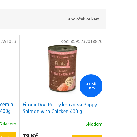
8
položek celkem
:
A91023
Kód:
8595237018826
87 Kč
–9 %
dcem a
Fitmin Dog Purity konzerva Puppy
 400g
Salmon with Chicken 400 g
Skladem
Skladem
79 Kč