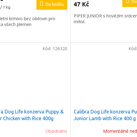
Do
47 Kč
Do košíku
/ 1 kg
PIPER JUNIOR s hovězím srdce
etní krmivo bez obilovin pro
mrkví.
ta všech plemen
Kód:
126320
Kód
ra Dog Life konzerva Puppy &
Calibra Dog Life konzerva P
r Chicken with Rice 400g
Junior Lamb with Rice 400 g
Objednáno
Momentálně ned