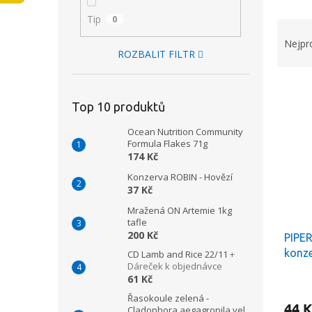
n
Tip
0
Ř
e
a
Nejpr
l
ROZBALIT FILTR
z
e
V
n
ý
í
Top 10 produktů
p
p
i
Ocean Nutrition Community
r
Formula Flakes 71g
s
o
174 Kč
p
d
Konzerva ROBIN - Hovězí
r
u
37 Kč
o
k
d
t
Mražená ON Artemie 1kg
tafle
u
ů
200 Kč
PIPER
k
konze
t
CD Lamb and Rice 22/11
+
Dáreček k objednávce
ů
61 Kč
Řasokoule zelená -
44 K
Cladophora aegagropila vel.