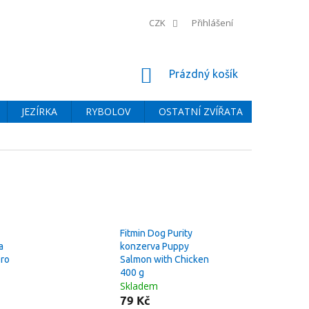
CZK
Přihlášení
NÁKUPNÍ
Prázdný košík
KOŠÍK
JEZÍRKA
RYBOLOV
OSTATNÍ ZVÍŘATA
BAZÉNY
Fitmin Dog Purity
a
konzerva Puppy
pro
Salmon with Chicken
400 g
Skladem
79 Kč