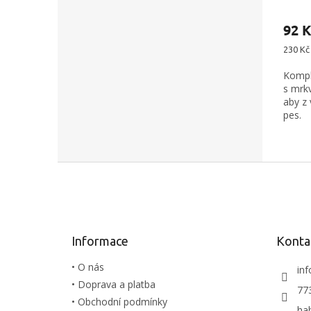
92 K
Měrná
230 Kč 
cena:
Komple
s mrkv
aby z 
pes.
Z
á
p
a
t
Informace
Konta
í
• O nás
inf
• Doprava a platba
77
• Obchodní podmínky
ha