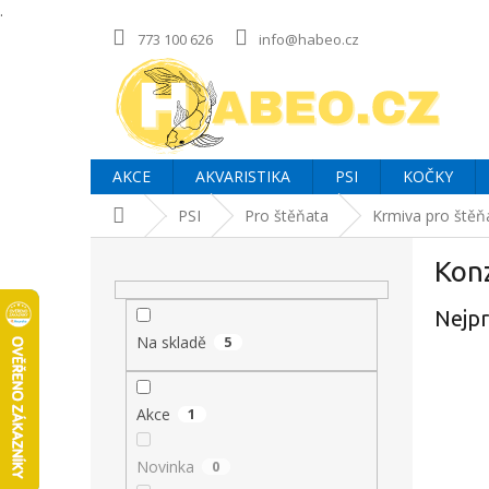
.
Přejít
773 100 626
info@habeo.cz
na
obsah
AKCE
AKVARISTIKA
PSI
KOČKY
Domů
PSI
Pro štěňata
Krmiva pro štěň
P
Konz
o
s
Nejpr
t
r
Na skladě
5
a
n
Akce
1
n
í
p
Novinka
0
a