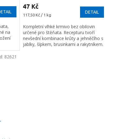
47 Kč
ETAIL
DETAIL
Měrná
117,50 Kč / 1 kg
cena:
ňata,
Kompletní vlhké krmivo bez obilovin
ené na
určené pro štěňata. Recepturu tvoří
ložení
nevšední kombinace krůty a jehněčího s
jablky, šípkem, brusinkami a rakytníkem.
d:
82621
-