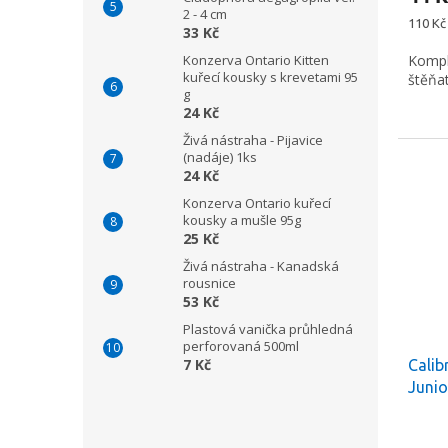
2 - 4 cm
Měrná
110 Kč 
33 Kč
cena:
Konzerva Ontario Kitten
Kompl
kuřecí kousky s krevetami 95
štěňa
g
24 Kč
Živá nástraha - Pijavice
(nadáje) 1ks
24 Kč
Konzerva Ontario kuřecí
kousky a mušle 95g
25 Kč
Živá nástraha - Kanadská
rousnice
53 Kč
Plastová vanička průhledná
perforovaná 500ml
7 Kč
Calib
Junio