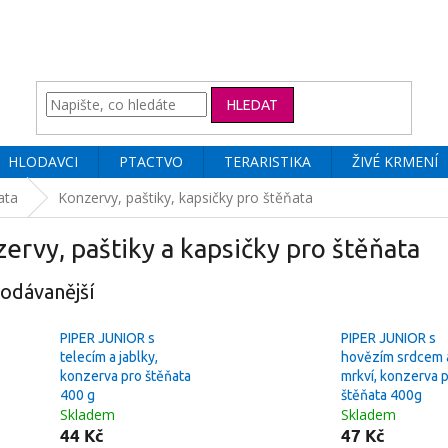
HLEDAT
HLODAVCI
PTACTVO
TERARISTIKA
ŽIVÉ KRMENÍ
ata
Konzervy, paštiky, kapsičky pro štěňata
ervy, paštiky a kapsičky pro štěňata
odávanější
PIPER JUNIOR s
PIPER JUNIOR s
telecím a jablky,
hovězím srdcem 
konzerva pro štěňata
mrkví, konzerva 
400 g
štěňata 400g
Skladem
Skladem
44 Kč
47 Kč