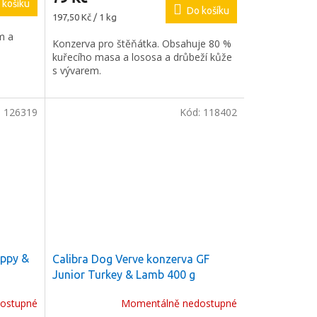
 košíku
Do košíku
Měrná
197,50 Kč / 1 kg
cena:
m a
Konzerva pro štěňátka. Obsahuje 80 %
kuřecího masa a lososa a drůbeží kůže
s vývarem.
:
126319
Kód:
118402
uppy &
Calibra Dog Verve konzerva GF
Junior Turkey & Lamb 400 g
ostupné
Momentálně nedostupné