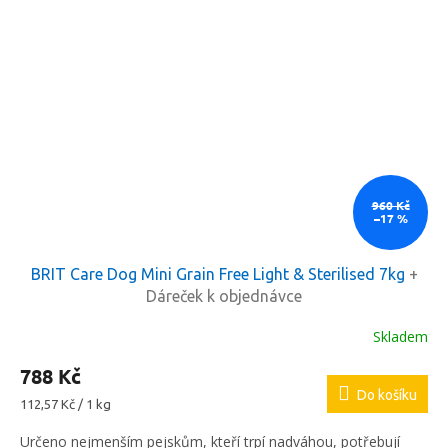
960 Kč
–17 %
BRIT Care Dog Mini Grain Free Light & Sterilised 7kg
+
Dáreček k objednávce
Skladem
788 Kč
Do košíku
Měrná
112,57 Kč / 1 kg
cena:
Určeno nejmenším pejskům, kteří trpí nadváhou, potřebují