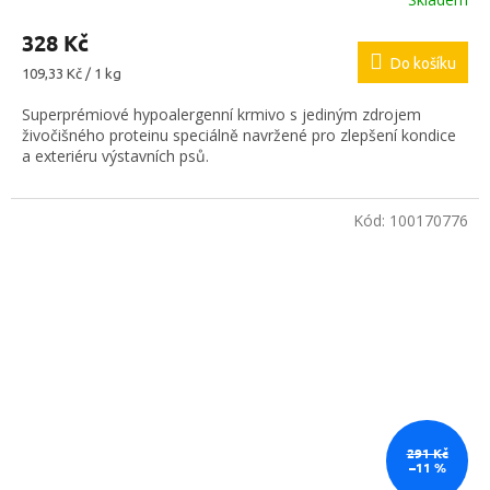
328 Kč
Do košíku
Měrná
109,33 Kč / 1 kg
cena:
Superprémiové hypoalergenní krmivo s jediným zdrojem
živočišného proteinu speciálně navržené pro zlepšení kondice
a exteriéru výstavních psů.
Kód:
100170776
291 Kč
–11 %