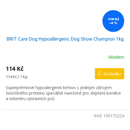
119 Kč
–4 %
BRIT Care Dog Hypoallergenic Dog Show Champion 1kg
Skladem
114 Kč
Do košíku
Měrná
114 Kč / 1 kg
cena:
Superprémiové hypoalergenní krmivo s jediným zdrojem
živočišného proteinu speciálně navržené pro zlepšení kondice
a exteriéru výstavních psů.
Kód:
100172224