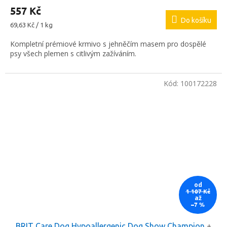
557 Kč
Do košíku
Měrná
69,63 Kč / 1 kg
cena:
Kompletní prémiové krmivo s jehněčím masem pro dospělé
psy všech plemen s citlivým zažíváním.
Kód:
100172228
od
1 107 Kč
až
–7 %
BRIT Care Dog Hypoallergenic Dog Show Champion
+