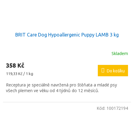
BRIT Care Dog Hypoallergenic Puppy LAMB 3 kg
Skladem
358 Kč
Do košíku
Měrná
119,33 Kč / 1 kg
cena:
Receptura je speciálně navržená pro štěňata a mladé psy
všech plemen ve věku od 4 týdnů do 12 měsíců.
Kód:
100172194