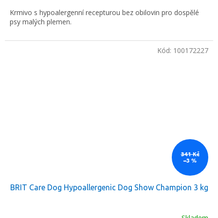
cena:
Krmivo s hypoalergenní recepturou bez obilovin pro dospělé
psy malých plemen.
Kód:
100172227
341 Kč
–3 %
BRIT Care Dog Hypoallergenic Dog Show Champion 3 kg
Skladem