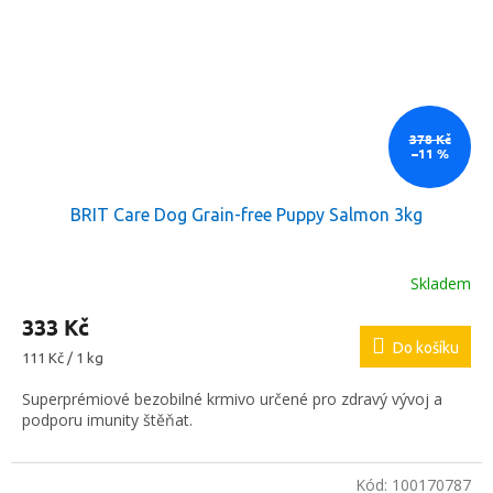
378 Kč
–11 %
BRIT Care Dog Grain-free Puppy Salmon 3kg
Skladem
333 Kč
Do košíku
Měrná
111 Kč / 1 kg
cena:
Superprémiové bezobilné krmivo určené pro zdravý vývoj a
podporu imunity štěňat.
Kód:
100170787