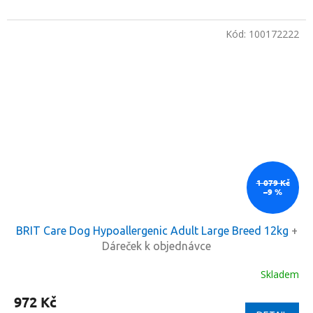
Kód:
100172222
1 079 Kč
–9 %
BRIT Care Dog Hypoallergenic Adult Large Breed 12kg
+
Dáreček k objednávce
Skladem
972 Kč