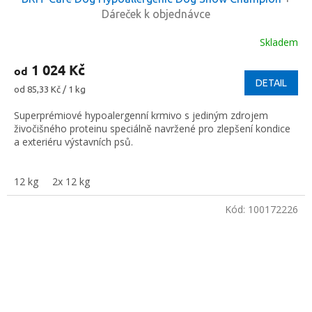
Dáreček k objednávce
Skladem
1 024 Kč
od
DETAIL
Měrná
od 85,33 Kč / 1 kg
cena:
Superprémiové hypoalergenní krmivo s jediným zdrojem
živočišného proteinu speciálně navržené pro zlepšení kondice
a exteriéru výstavních psů.
12 kg
2x 12 kg
Kód:
100172226