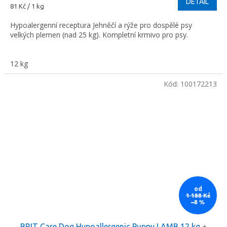
DETAIL
Měrná
81 Kč / 1 kg
cena:
Hypoalergenní receptura Jehněčí a rýže pro dospělé psy
velkých plemen (nad 25 kg). Kompletní krmivo pro psy.
12 kg
Kód:
100172213
od
1 188 Kč
–8 %
BRIT Care Dog Hypoallergenic Puppy LAMB 12 kg
+