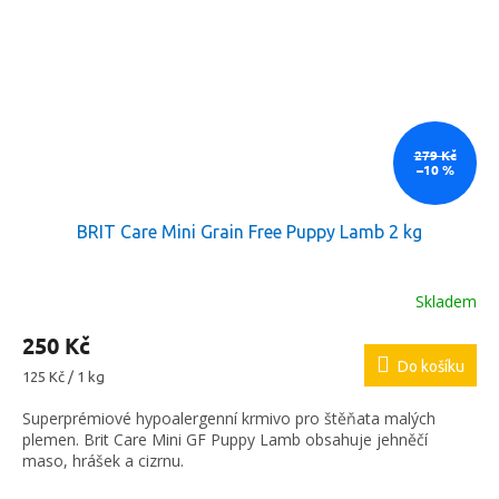
279 Kč
–10 %
BRIT Care Mini Grain Free Puppy Lamb 2 kg
Skladem
250 Kč
Do košíku
Měrná
125 Kč / 1 kg
cena:
Superprémiové hypoalergenní krmivo pro štěňata malých
plemen. Brit Care Mini GF Puppy Lamb obsahuje jehněčí
maso, hrášek a cizrnu.