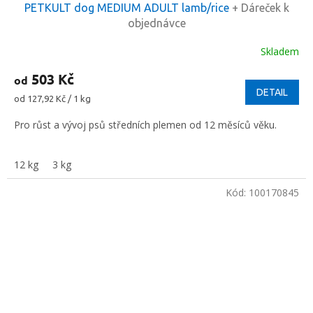
PETKULT dog MEDIUM ADULT lamb/rice
+ Dáreček k
objednávce
Skladem
503 Kč
od
DETAIL
Měrná
od 127,92 Kč / 1 kg
cena:
Pro růst a vývoj psů středních plemen od 12 měsíců věku.
12 kg
3 kg
Kód:
100170845