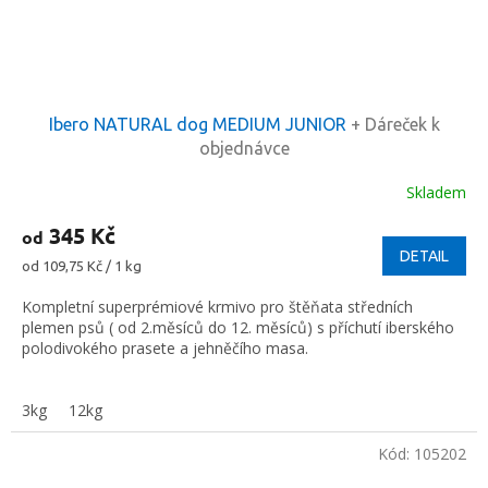
Ibero NATURAL dog MEDIUM JUNIOR
+ Dáreček k
objednávce
Skladem
345 Kč
od
DETAIL
Měrná
od 109,75 Kč / 1 kg
cena:
Kompletní superprémiové krmivo pro štěňata středních
plemen psů ( od 2.měsíců do 12. měsíců) s příchutí iberského
polodivokého prasete a jehněčího masa.
3kg
12kg
Kód:
105202