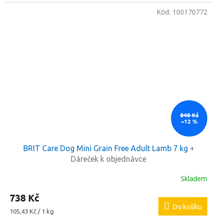
Kód:
100170772
848 Kč
–12 %
BRIT Care Dog Mini Grain Free Adult Lamb 7 kg
+
Dáreček k objednávce
Skladem
738 Kč
Do košíku
Měrná
105,43 Kč / 1 kg