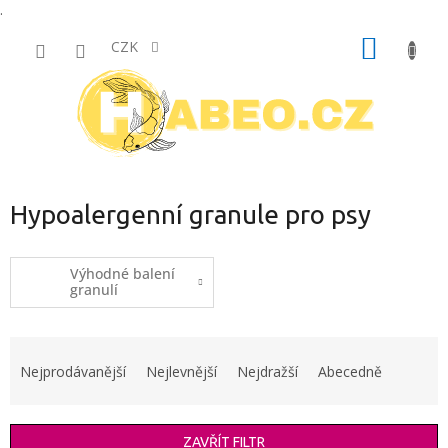
.
Přejít
NÁKUP
na
CZK
obsah
KOŠÍK
Hypoalergenní granule pro psy
Výhodné balení
granulí
Ř
a
Nejprodávanější
Nejlevnější
Nejdražší
Abecedně
z
e
n
ZAVŘÍT FILTR