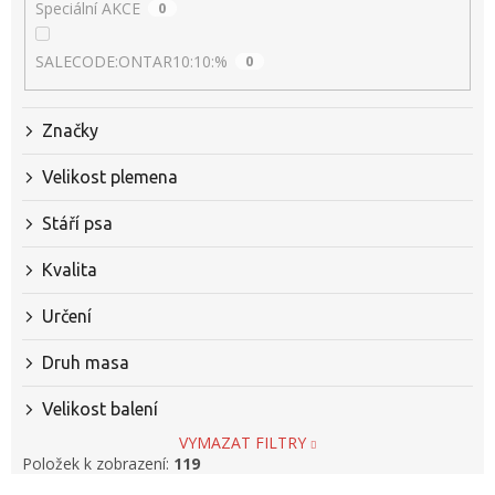
Speciální AKCE
0
SALECODE:ONTAR10:10:%
0
Značky
Velikost plemena
Stáří psa
Kvalita
Určení
Druh masa
Velikost balení
VYMAZAT FILTRY
Položek k zobrazení:
119