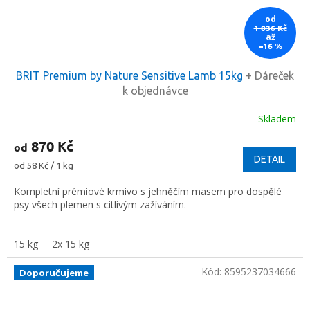
od
1 036 Kč
až
–16 %
BRIT Premium by Nature Sensitive Lamb 15kg
+ Dáreček
k objednávce
Skladem
870 Kč
od
DETAIL
Měrná
od 58 Kč / 1 kg
cena:
Kompletní prémiové krmivo s jehněčím masem pro dospělé
psy všech plemen s citlivým zažíváním.
15 kg
2x 15 kg
Kód:
8595237034666
Doporučujeme