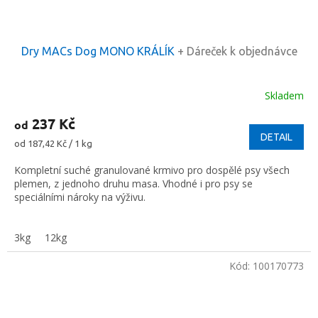
Dry MACs Dog MONO KRÁLÍK
+ Dáreček k objednávce
Skladem
237 Kč
od
DETAIL
Měrná
od 187,42 Kč / 1 kg
cena:
Kompletní suché granulované krmivo pro dospělé psy všech
plemen, z jednoho druhu masa. Vhodné i pro psy se
speciálními nároky na výživu.
3kg
12kg
Kód:
100170773