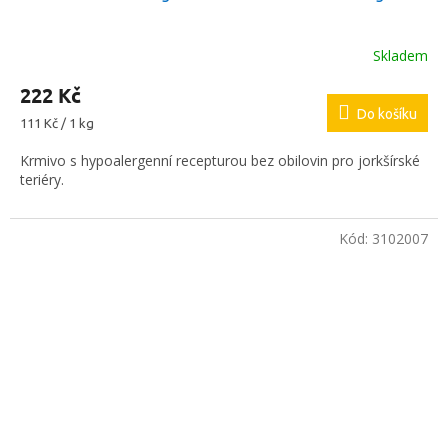
Skladem
222 Kč
Do košíku
Měrná
111 Kč / 1 kg
cena:
Krmivo s hypoalergenní recepturou bez obilovin pro jorkšírské
teriéry.
Kód:
3102007