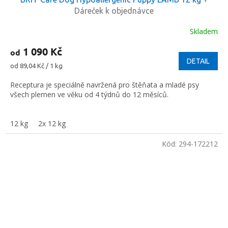
Dáreček k objednávce
Skladem
1 090 Kč
od
DETAIL
Měrná
od 89,04 Kč / 1 kg
cena:
Receptura je speciálně navržená pro štěňata a mladé psy
všech plemen ve věku od 4 týdnů do 12 měsíců.
12 kg
2x 12 kg
Kód:
294-172212