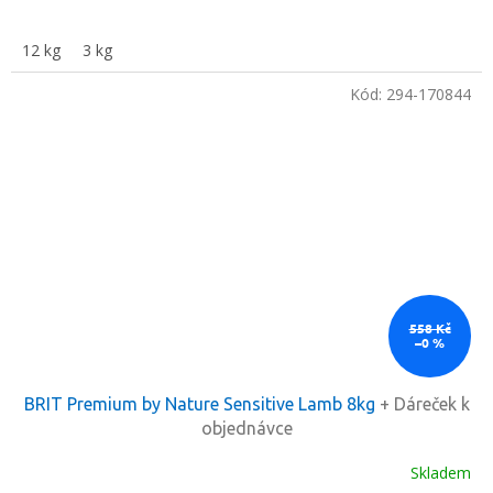
12 kg
3 kg
Kód:
294-170844
558 Kč
–0 %
BRIT Premium by Nature Sensitive Lamb 8kg
+ Dáreček k
objednávce
Skladem