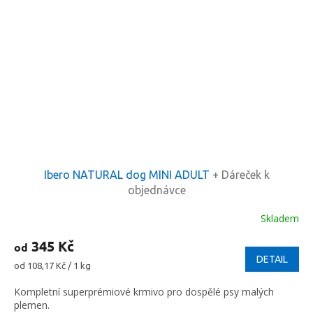
Ibero NATURAL dog MINI ADULT
+ Dáreček k
objednávce
Skladem
345 Kč
od
DETAIL
Měrná
od 108,17 Kč / 1 kg
cena:
Kompletní superprémiové krmivo pro dospělé psy malých
plemen.