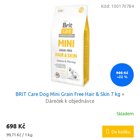
V
Kód:
100170784
ý
p
i
s
p
r
o
d
u
k
905 Kč
–22 %
t
ů
BRIT Care Dog Mini Grain Free Hair & Skin 7 kg
+
Dáreček k objednávce
Skladem
698 Kč
Do košíku
Měrná
99,71 Kč / 1 kg
cena: