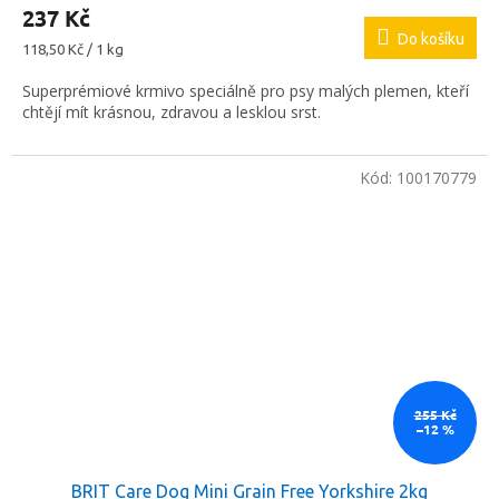
237 Kč
Do košíku
Měrná
118,50 Kč / 1 kg
cena:
Superprémiové krmivo speciálně pro psy malých plemen, kteří
chtějí mít krásnou, zdravou a lesklou srst.
Kód:
100170779
255 Kč
–12 %
BRIT Care Dog Mini Grain Free Yorkshire 2kg