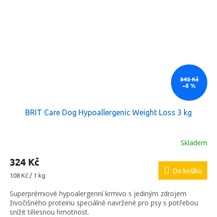
342 Kč
–5 %
BRIT Care Dog Hypoallergenic Weight Loss 3 kg
Skladem
324 Kč
Do košíku
Měrná
108 Kč / 1 kg
cena:
Superprémiové hypoalergenní krmivo s jediným zdrojem
živočišného proteinu speciálně navržené pro psy s potřebou
snížit tělesnou hmotnost.