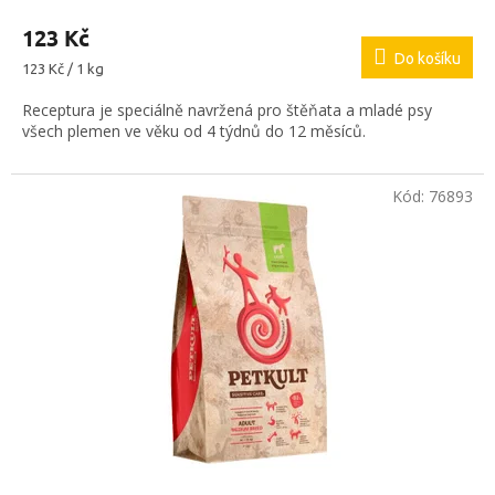
123 Kč
Do košíku
Měrná
123 Kč / 1 kg
cena:
Receptura je speciálně navržená pro štěňata a mladé psy
všech plemen ve věku od 4 týdnů do 12 měsíců.
Kód:
76893