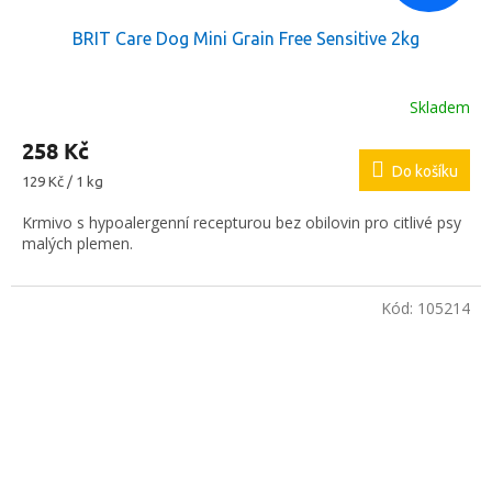
BRIT Care Dog Mini Grain Free Sensitive 2kg
Skladem
258 Kč
Do košíku
Měrná
129 Kč / 1 kg
cena:
Krmivo s hypoalergenní recepturou bez obilovin pro citlivé psy
malých plemen.
Kód:
105214