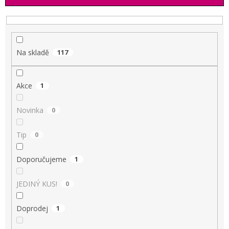
í
p
r
o
d
Na skladě
117
u
k
t
Akce
1
ů
Novinka
0
Tip
0
Doporučujeme
1
JEDINÝ KUS!
0
Doprodej
1