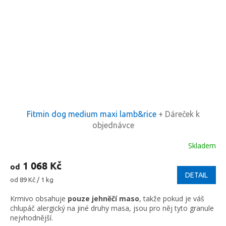
Fitmin dog medium maxi lamb&rice
+ Dáreček k
objednávce
Skladem
1 068 Kč
od
DETAIL
Měrná
od 89 Kč / 1 kg
cena:
Krmivo obsahuje
pouze jehněčí maso
, takže pokud je váš
chlupáč alergický na jiné druhy masa, jsou pro něj tyto granule
nejvhodnější.