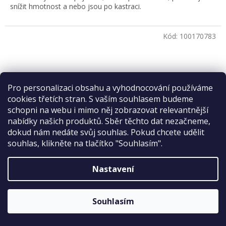
snížit hmotnost a nebo jsou po kastraci.
Kód:
100170783
Pro personalizaci obsahu a vyhodnocování používáme
Sleva 2 %
cookies třetích stran. S vaším souhlasem budeme
na první nákup
schopni na webu i mimo něj zobrazovat relevantnější
nabídky našich produktů. Sběr těchto dat nezačneme,
dokud nám nedáte svůj souhlas. Pokud chcete udělit
souhlas, klikněte na tlačítko "Souhlasím".
74 Kč
–8 %
Nastavení
ODESLAT
BRIT Care Dog Mini Grain Free Hair & Skin 400g
Sleva platí bez omezení.
Zásady zpracování osobních údajů
Souhlasím
Skladem