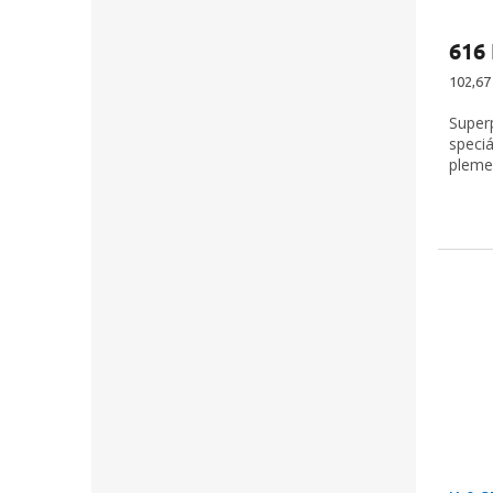
616
Měrná
102,67 
cena:
Super
speci
pleme