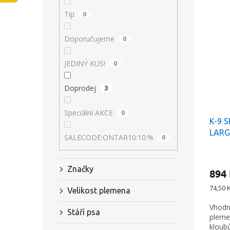
V
n
n
Tip
0
ý
í
e
p
p
l
Doporučujeme
0
i
r
s
o
JEDINÝ KUS!
0
p
d
r
u
Doprodej
3
o
k
d
t
u
ů
Speciální AKCE
0
K-9 
k
LARG
t
SALECODE:ONTAR10:10:%
0
obje
ů
Značky
894
Měrná
74,50 K
Velikost plemena
cena:
Vhodn
Stáří psa
pleme
kloubů