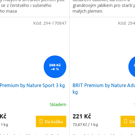
 se z čerstvého i sušeného
granátovým jablkem pro starší 
ího masa
malých plemen.
Kód:
294-170847
Kód:
294
208 Kč
–6 %
Premium by Nature Sport 3 kg
BRIT Premium by Nature Adu
kg
Skladem
 Kč
221 Kč
Do košíku
Do
Měrná
 1 kg
73,67 Kč / 1 kg
cena: