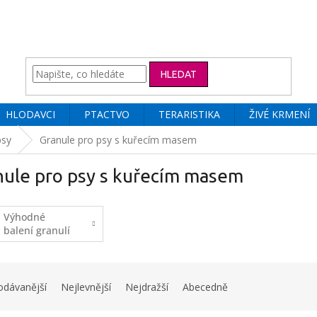
HLEDAT
HLODAVCI
PTACTVO
TERARISTIKA
ŽIVÉ KRMENÍ
psy
Granule pro psy s kuřecím masem
nule pro psy s kuřecím masem
Výhodné
balení granulí
odávanější
Nejlevnější
Nejdražší
Abecedně