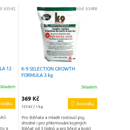
d:
63542
Kód:
63488
LA 12
K-9 SELECTION GROWTH
FORMULA 3 kg
Skladem
Skladem
369 Kč
 košíku
Do košíku
Měrná
123 Kč / 1 kg
cena:
uků
Pro štěňata a mladé rostoucí psy,
vhodné i pro přikrmování kojených
tou a
štěňat od 3 týdnů a pro březí a kojící