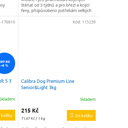
psy
štěňat od 3 týdnů a pro březí a kojící
feny, přizpůsobeno potřebám velkých
psů (včetně velikosti granulek).
-170810
Kód:
115239
237 Kč
–6 %
lt S 3
Calibra Dog Premium Line
Senior&Light 3kg
Skladem
Skladem
215 Kč
 košíku
Do košíku
Měrná
71,67 Kč / 1 kg
cena: