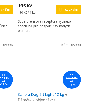
195 Kč
 košíku
Do košíku
Měrná
130 Kč / 1 kg
cena:
Superprémiová receptura vyvinuta
sům s
speciálně pro dospělé psy malých
plemen.
:
105996
Kód:
105994
od
od
 117 Kč
1 047 Kč
až
až
–12 %
–17 %
Calibra Dog EN Light 12 kg
+
Dáreček k objednávce