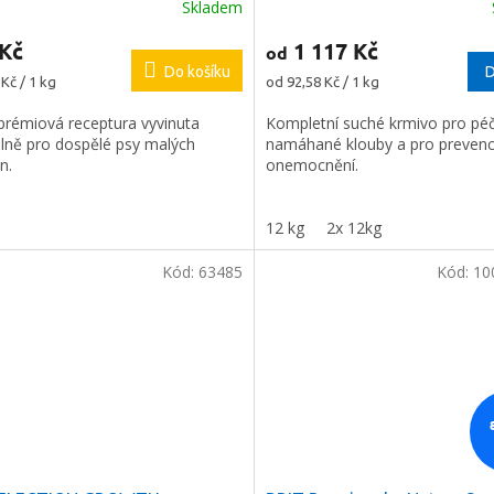
Skladem
 Kč
1 117 Kč
od
Do košíku
D
Měrná
Kč / 1 kg
od 92,58 Kč / 1 kg
cena:
prémiová receptura vyvinuta
Kompletní suché krmivo pro péč
álně pro dospělé psy malých
namáhané klouby a pro prevenci
n.
onemocnění.
12 kg
2x 12kg
Kód:
63485
Kód:
10