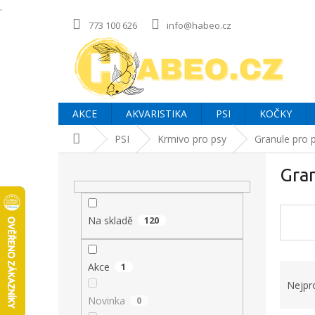
.
Přejít
773 100 626
info@habeo.cz
na
obsah
AKCE
AKVARISTIKA
PSI
KOČKY
Domů
PSI
Krmivo pro psy
Granule pro 
P
Gra
o
s
t
r
Na skladě
120
a
n
Ř
Akce
1
n
a
í
Nejpr
z
p
Novinka
0
e
a