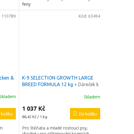
feny
:
110789
Kód:
63494
cken &
K-9 SELECTION GROWTH LARGE
BREED FORMULA 12 kg
+ Dáreček k
objednávce
Skladem
Skladem
1 037 Kč
 košíku
Do košíku
Měrná
86,42 Kč / 1 kg
cena:
ým
Pro štěňata a mladé rostoucí psy,
vhodné i pro přikrmování kojených