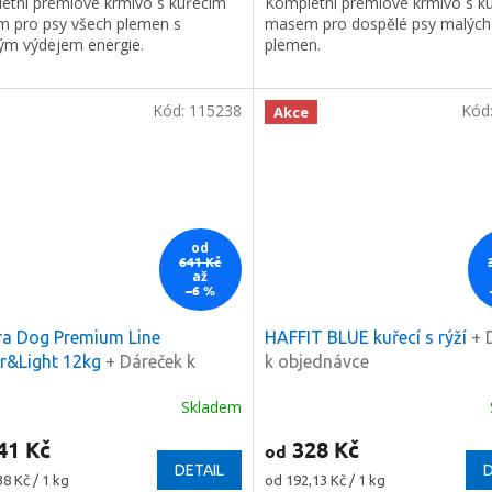
etní prémiové krmivo s kuřecím
Kompletní prémiové krmivo s k
 pro psy všech plemen s
masem pro dospělé psy malých
ým výdejem energie.
plemen.
Kód:
115238
Kód
Akce
od
641 Kč
až
–6 %
a
2 %
na
ra Dog Premium Line
HAFFIT BLUE kuřecí s rýží
+ 
í nákup
r&Light 12kg
+ Dáreček k
k objednávce
dnávce
e registrovat
Skladem
41 Kč
328 Kč
od
DETAIL
D
Měrná
38 Kč / 1 kg
od 192,13 Kč / 1 kg