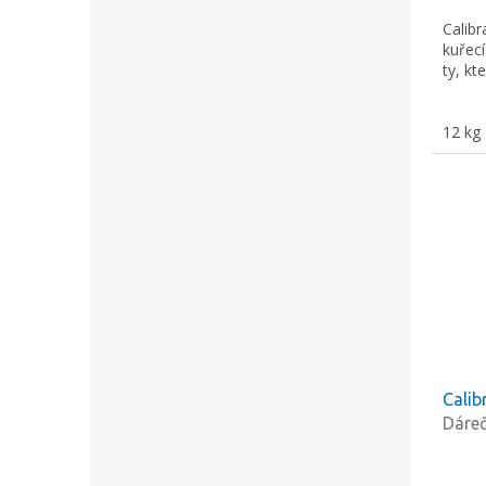
cena:
Calib
Křestní jméno
kuřecí
ty, kt
12 kg
Odesláním formu
podmínkami oc
Calib
Dáreč