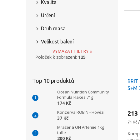
Kvalita
Určení
Druh masa
Velikost balení
VYMAZAT FILTRY
Položek k zobrazení:
125
Top 10 produktů
BRIT 
S+M 
Ocean Nutrition Community
Formula Flakes 71g
174 Kč
213
Konzerva ROBIN - Hovězí
37 Kč
Měrná
71 Kč /
Mražená ON Artemie 1kg
cena:
tafle
Kompl
200 Kč
senio