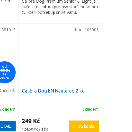
uřecím
Calibra Dog Premium Senior & Light je
kuřecí receptura pro psy starší nebo pro
ty, kteří potřebují snížit váhu.
:
581015
Kód:
106003
od
388 Kč
až
–15 %
Dáreček
Calibra Dog EN Neutered 2 kg
Skladem
Skladem
249 Kč
ETAIL
Do košíku
Měrná
124,50 Kč / 1 kg