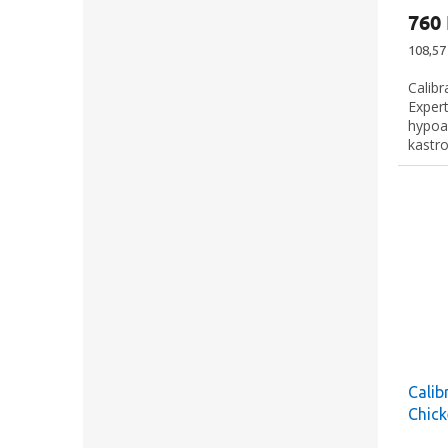
760
Měrná
108,57 
cena:
Calib
Expert
hypoa
kastr
Calib
Chic