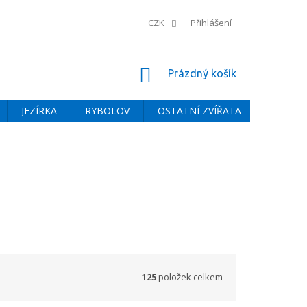
CZK
Přihlášení
NÁKUPNÍ
Prázdný košík
KOŠÍK
JEZÍRKA
RYBOLOV
OSTATNÍ ZVÍŘATA
BAZÉNY
125
položek celkem