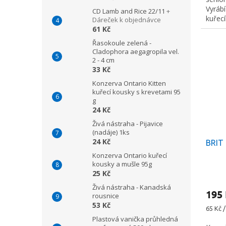
Vyrábí
CD Lamb and Rice 22/11
+
kuřec
Dáreček k objednávce
61 Kč
Řasokoule zelená -
Cladophora aegagropila vel.
2 - 4 cm
33 Kč
Konzerva Ontario Kitten
kuřecí kousky s krevetami 95
g
24 Kč
Živá nástraha - Pijavice
(nadáje) 1ks
24 Kč
BRIT 
Konzerva Ontario kuřecí
kousky a mušle 95g
25 Kč
Živá nástraha - Kanadská
195
rousnice
53 Kč
Měrná
65 Kč /
cena:
Plastová vanička průhledná