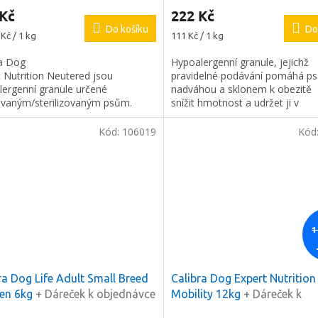
 Kč
222 Kč
Do košíku
Do
Měrná
Kč / 1 kg
111 Kč / 1 kg
cena:
ra Dog
Hypoalergenní granule, jejichž
 Nutrition Neutered jsou
pravidelné podávání pomáhá p
lergenní granule určené
nadváhou a sklonem k obezitě
ovaným/sterilizovaným psům.
snížit hmotnost a udržet ji v
optimální úrovni.
Kód:
106019
Kód
1
ra Dog Life Adult Small Breed
Calibra Dog Expert Nutrition
ken 6kg
+ Dáreček k objednávce
Mobility 12kg
+ Dáreček k
objednávce