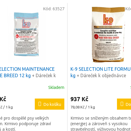
Kód:
63527
Kó
SELECTION MAINTENANCE
K-9 SELECTION LITE FORMU
E BREED 12 kg
+ Dáreček k
kg
+ Dáreček k objednávce
dnávce
Skladem
 Kč
937 Kč
Do košíku
Do
Měrná
č / 1 kg
78,08 Kč / 1 kg
cena:
é pro dospělé psy velkých
Krmivo se sníženým obsahem t
n. Krmivo podporuje zdraví
(energie) a zároveň s vysokou
 a kostí.
stravitelností, výživovou hodno