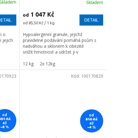
Skladem
Skladem
1 047 Kč
od
ETAIL
DETAIL
Měrná
od 85,50 Kč / 1 kg
cena:
i o
Hypoalergenní granule, jejichž
 jejich
pravidelné podávání pomáhá psům s
nadváhou a sklonem k obezitě
snížit hmotnost a udržet ji v
optimální úrovni.
12 kg
2x 12kg
0170923
Kód:
100170829
od
od
801 Kč
810 Kč
až
až
–8 %
–4 %