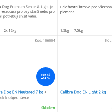
cena:
ra Dog Premium Senior & Light je
Celoživotní krmivo pro všechna
 receptura pro psy starší nebo pro
plemena.
eří potřebují snížit váhu.
ODESLAT
2x 12kg
1,5kg
7,5kg
Kód:
106004
Kód
láře souhlasíte s našimi
hrany osobních údajů.
892 Kč
–14 %
ra Dog EN Neutered 7 kg
+
Calibra Dog EN Light 2 kg
ek k objednávce
Skladem