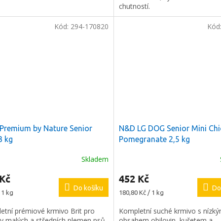
chutností.
Kód:
294-170820
Kód
Premium by Nature Senior
N&D LG DOG Senior Mini Chi
3 kg
Pomegranate 2,5 kg
Skladem
 Kč
452 Kč
Do košíku
Do
Měrná
 1 kg
180,80 Kč / 1 kg
cena:
etní prémiové krmivo Brit pro
Kompletní suché krmivo s nízk
ry malých a středních plemen psů.
obsahem obilovin, kuřetem a