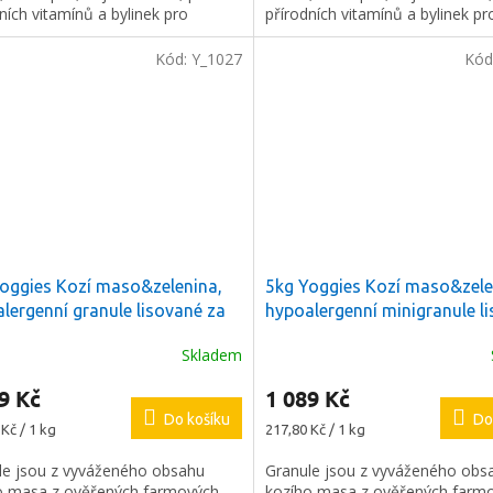
ních vitamínů a bylinek pro
přírodních vitamínů a bylinek pr
í zdraví a vitality vašeho pejska.
udržení zdraví a vitality vašeho 
Kód:
Y_1027
Kód
oggies Kozí maso&zelenina,
5kg Yoggies Kozí maso&zele
lergenní granule lisované za
hypoalergenní minigranule l
na s probiotiky
+ Dáreček k
za studena s probiotiky
+ Dá
Skladem
dnávce
objednávce
9 Kč
1 089 Kč
Do košíku
Do
Měrná
Kč / 1 kg
217,80 Kč / 1 kg
cena:
le jsou z vyváženého obsahu
Granule jsou z vyváženého obs
o masa z ověřených farmových
kozího masa z ověřených farm