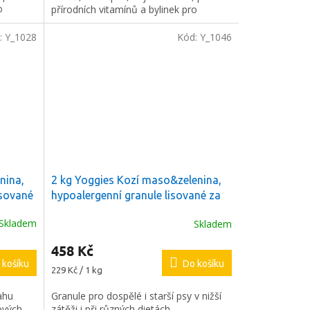
o
přírodních vitamínů a bylinek pro
pejska.
udržení zdraví a vitality vašeho pejska.
:
Y_1028
Kód:
Y_1046
nina,
2 kg Yoggies Kozí maso&zelenina,
isované
hypoalergenní granule lisované za
reček k
studena s probiotiky
Skladem
Skladem
458 Kč
 košíku
Do košíku
Měrná
229 Kč / 1 kg
cena:
ahu
Granule pro dospělé i starší psy v nižší
ových
zátěži i při různých dietách.