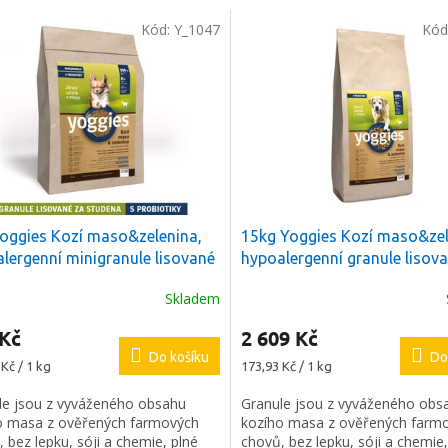
Kód:
Y_1047
Kód
oggies Kozí maso&zelenina,
15kg Yoggies Kozí maso&zel
lergenní minigranule lisované
hypoalergenní granule lisov
udena s probiotiky
studena s probiotiky
+ Dáreč
Skladem
objednávce
 Kč
2 609 Kč
Do košíku
Do
Měrná
Kč / 1 kg
173,93 Kč / 1 kg
cena:
le jsou z vyváženého obsahu
Granule jsou z vyváženého obs
o masa z ověřených farmových
kozího masa z ověřených farm
 bez lepku, sóji a chemie, plné
chovů, bez lepku, sóji a chemie,