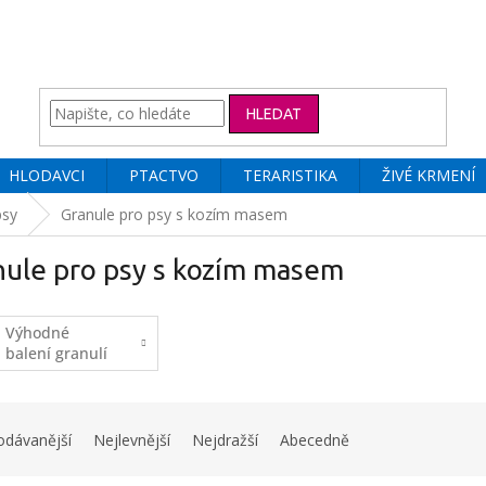
HLEDAT
HLODAVCI
PTACTVO
TERARISTIKA
ŽIVÉ KRMENÍ
psy
Granule pro psy s kozím masem
nule pro psy s kozím masem
Výhodné
balení granulí
odávanější
Nejlevnější
Nejdražší
Abecedně