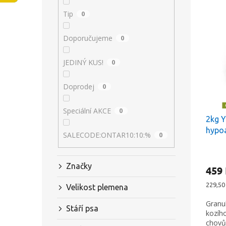
V
n
n
Tip
0
ý
í
e
p
p
l
Doporučujeme
0
i
r
s
o
JEDINÝ KUS!
0
p
d
r
u
Doprodej
0
o
k
d
t
u
ů
Speciální AKCE
0
2kg Y
k
hypoa
t
SALECODE:ONTAR10:10:%
0
za st
ů
Značky
459
Měrná
229,50 
Velikost plemena
cena:
Granu
Stáří psa
kozíh
chovů,