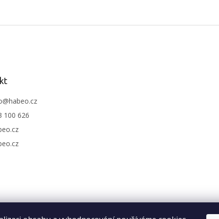
kt
o
@
habeo.cz
3 100 626
beo.cz
beo.cz