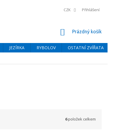
CZK
Přihlášení
NÁKUPNÍ
Prázdný košík
KOŠÍK
JEZÍRKA
RYBOLOV
OSTATNÍ ZVÍŘATA
BAZÉNY
6
položek celkem