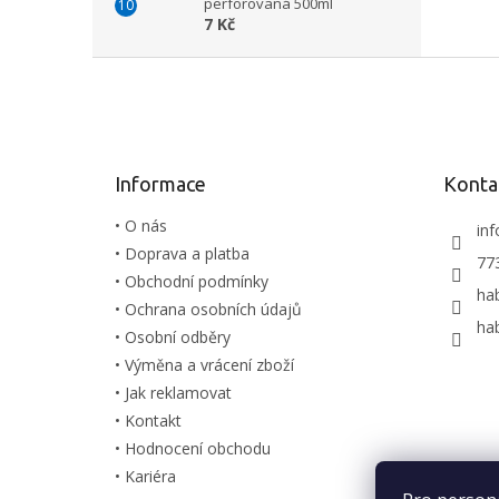
perforovaná 500ml
7 Kč
Z
á
p
a
t
Informace
Konta
í
• O nás
inf
• Doprava a platba
77
• Obchodní podmínky
ha
• Ochrana osobních údajů
ha
• Osobní odběry
• Výměna a vrácení zboží
• Jak reklamovat
• Kontakt
• Hodnocení obchodu
• Kariéra