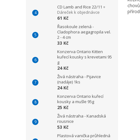
chovů,
CD Lamb and Rice 22/11
+
přírod
Dáreček k objednávce
udržen
61 Kč
Řasokoule zelená -
Cladophora aegagropila vel.
2 - 4 cm
33 Kč
Konzerva Ontario Kitten
kuřecí kousky s krevetami 95
g
24 Kč
Živá nástraha - Pijavice
(nadáje) 1ks
24 Kč
Konzerva Ontario kuřecí
kousky a mušle 95g
25 Kč
Živá nástraha - Kanadská
rousnice
53 Kč
Plastová vanička průhledná