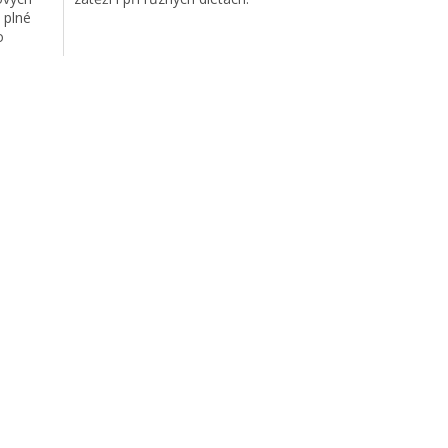
 plné
o
pejska.