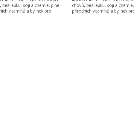
 bez lepku, sóji a chemie, plné
chovů, bez lepku, sóji a chemie,
ních vitamínů a bylinek pro
přírodních vitamínů a bylinek pr
í zdraví a vitality vašeho pejska.
udržení zdraví a vitality vašeho 
O
v
l
á
d
a
c
í
p
r
v
k
y
v
ý
p
i
s
u