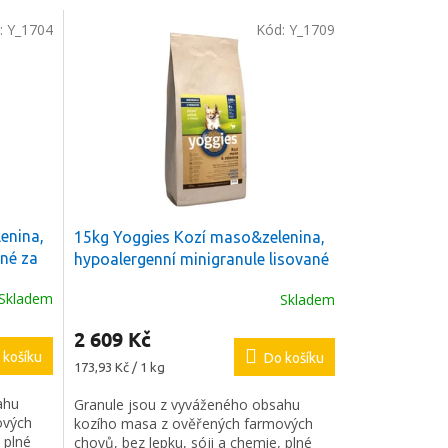
:
Y_1704
Kód:
Y_1709
enina,
15kg Yoggies Kozí maso&zelenina,
ané za
hypoalergenní minigranule lisované
ek k
za studena s probiotiky
+ Dáreček k
Skladem
Skladem
objednávce
2 609 Kč
 košíku
Do košíku
Měrná
173,93 Kč / 1 kg
cena:
ahu
Granule jsou z vyváženého obsahu
ových
kozího masa z ověřených farmových
 plné
chovů, bez lepku, sóji a chemie, plné