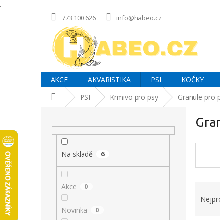
.
Přejít
773 100 626
info@habeo.cz
na
obsah
AKCE
AKVARISTIKA
PSI
KOČKY
Domů
PSI
Krmivo pro psy
Granule pro 
P
Gra
o
s
t
r
Na skladě
6
a
n
Ř
Akce
0
n
a
í
Nejpr
z
p
Novinka
0
e
a