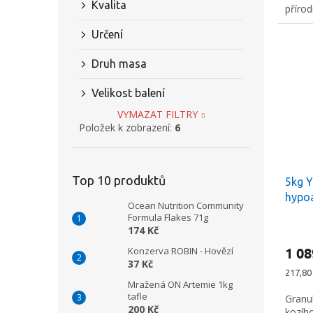
Kvalita
přírod
udržen
Určení
Druh masa
Velikost balení
VYMAZAT FILTRY
Položek k zobrazení:
6
Top 10 produktů
5kg Y
hypoa
Ocean Nutrition Community
stude
Formula Flakes 71g
obje
174 Kč
1 08
Konzerva ROBIN - Hovězí
37 Kč
Měrná
217,80 
Mražená ON Artemie 1kg
cena:
tafle
Granu
200 Kč
kozíh