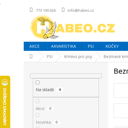
.
Přejít
773 100 626
info@habeo.cz
na
obsah
AKCE
AKVARISTIKA
PSI
KOČKY
Domů
PSI
Krmivo pro psy
Bezmasé krm
P
Bez
o
s
t
r
Na skladě
4
a
n
Akce
0
n
í
p
Novinka
0
a