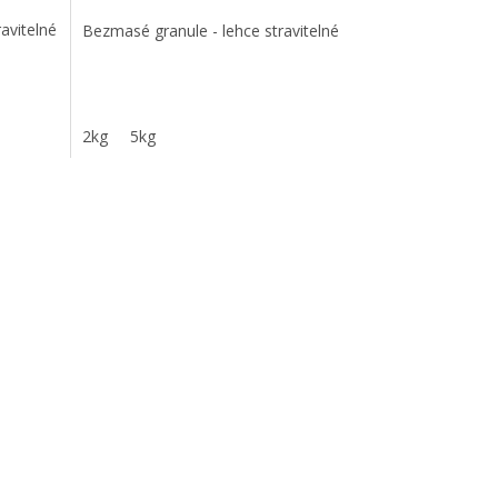
cena:
avitelné
Bezmasé granule - lehce stravitelné
2kg
5kg