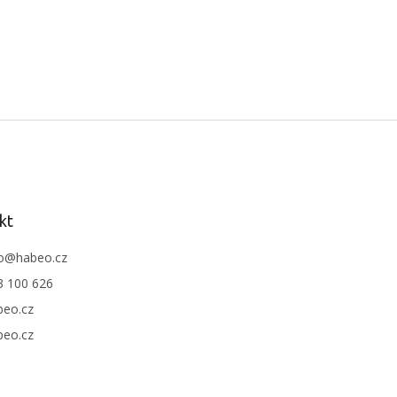
ý
p
i
s
u
kt
o
@
habeo.cz
3 100 626
beo.cz
beo.cz