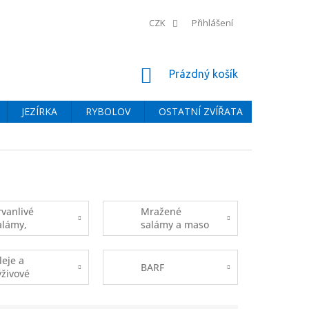
CZK
Přihlášení
NÁKUPNÍ
Prázdný košík
KOŠÍK
JEZÍRKA
RYBOLOV
OSTATNÍ ZVÍŘATA
BAZÉNY
rvanlivé
Mražené
alámy,
salámy a maso
apsičky pro
pro psy
sy
leje a
BARF
ýživové
oplňky