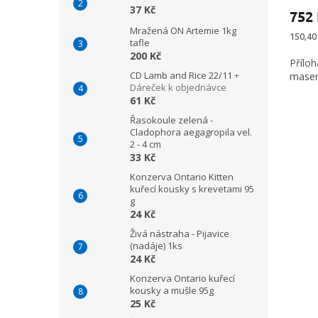
37 Kč
752
Mražená ON Artemie 1kg
Měrná
150,40 
tafle
cena:
200 Kč
Přílo
CD Lamb and Rice 22/11
+
mase
Dáreček k objednávce
61 Kč
Řasokoule zelená -
Cladophora aegagropila vel.
2 - 4 cm
33 Kč
Konzerva Ontario Kitten
kuřecí kousky s krevetami 95
g
24 Kč
Živá nástraha - Pijavice
(nadáje) 1ks
24 Kč
Konzerva Ontario kuřecí
kousky a mušle 95g
25 Kč