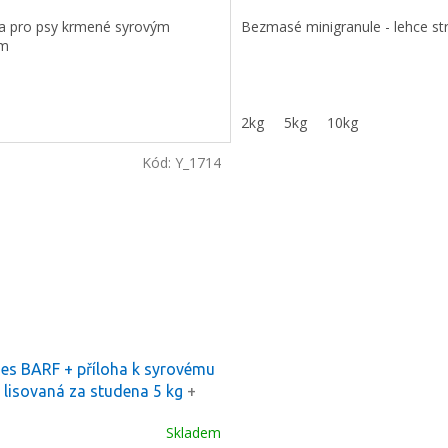
cena:
ha pro psy krmené syrovým
Bezmasé minigranule - lehce str
m
2kg
5kg
10kg
Kód:
Y_1714
es BARF + příloha k syrovému
lisovaná za studena 5 kg
+
ek k objednávce
Skladem