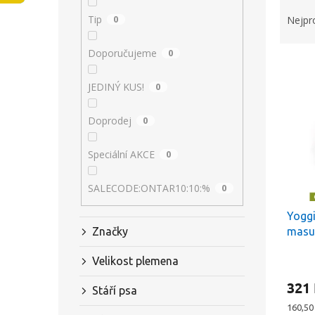
Ř
n
a
Tip
0
Nejpr
e
z
l
e
Doporučujeme
0
V
n
ý
í
JEDINÝ KUS!
0
p
p
i
r
Doprodej
0
s
o
p
d
Speciální AKCE
0
r
u
o
k
d
t
SALECODE:ONTAR10:10:%
0
u
ů
Yoggi
k
masu
Značky
t
ů
Velikost plemena
321
Stáří psa
Měrná
160,50 