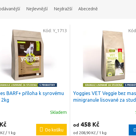
odávanější
Nejlevnější
Nejdražší
Abecedně
Kód:
Y_1713
Kód
es BARF+ příloha k syrovému
Yoggies VET Veggie bez mas
 2kg
minigranule lisované za stu
probiotiky
+ Dáreček k obje
Skladem
 Kč
458 Kč
od
Do košíku
D
Měrná
Kč / 1 kg
od 208,90 Kč / 1 kg