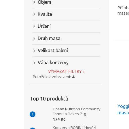
cena:
Objem
Přílo
mase
Kvalita
Určení
Druh masa
Velikost balení
Váha konzervy
VYMAZAT FILTRY
Položek k zobrazení:
4
Top 10 produktů
Yoggi
Ocean Nutrition Community
masu 
Formula Flakes 71g
174 Kč
Dáreč
Konzerva ROBIN - Hovězí