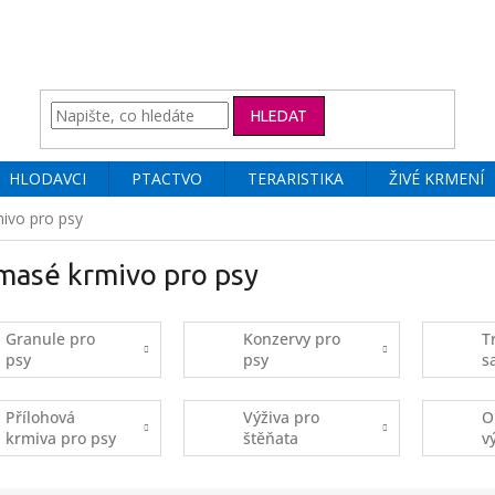
HLEDAT
HLODAVCI
PTACTVO
TERARISTIKA
ŽIVÉ KRMENÍ
ivo pro psy
masé krmivo pro psy
Granule pro
Konzervy pro
T
psy
psy
s
k
p
Přílohová
Výživa pro
O
krmiva pro psy
štěňata
v
d