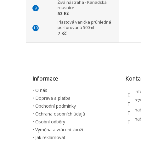
Živá nástraha - Kanadská
rousnice
53 Kč
Plastová vanička průhledná
perforovaná 500ml
7 Kč
Z
á
p
a
t
Informace
Konta
í
• O nás
inf
• Doprava a platba
77
• Obchodní podmínky
ha
• Ochrana osobních údajů
ha
• Osobní odběry
• Výměna a vrácení zboží
• Jak reklamovat