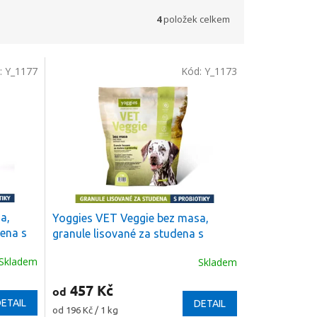
4
položek celkem
:
Y_1177
Kód:
Y_1173
a,
Yoggies VET Veggie bez masa,
dena s
granule lisované za studena s
dnávce
probiotiky
+ Dáreček k objednávce
Skladem
Skladem
457 Kč
od
ETAIL
DETAIL
Měrná
od 196 Kč / 1 kg