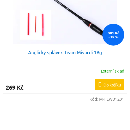
t
r
ů
o
d
u
k
301 Kč
–10 %
t
ů
Anglický splávek Team Mivardi 18g
Externí sklad
Do košíku
269 Kč
Kód:
M-FLW31201