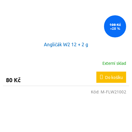
108 Kč
–25 %
Angličák W2 12 + 2 g
Externí sklad
Do košíku
80 Kč
Kód:
M-FLW21002