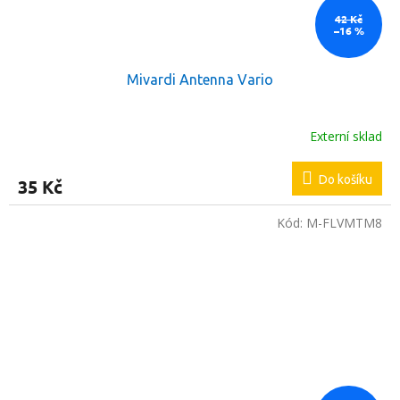
42 Kč
–16 %
Mivardi Antenna Vario
Externí sklad
Do košíku
35 Kč
Kód:
M-FLVMTM8