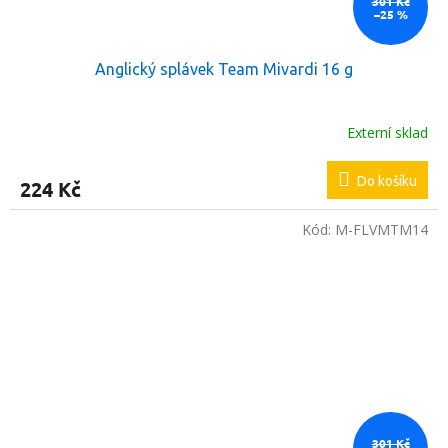
301 Kč
–25 %
Anglický splávek Team Mivardi 16 g
Externí sklad
Do košíku
224 Kč
Kód:
M-FLVMTM14
301 Kč