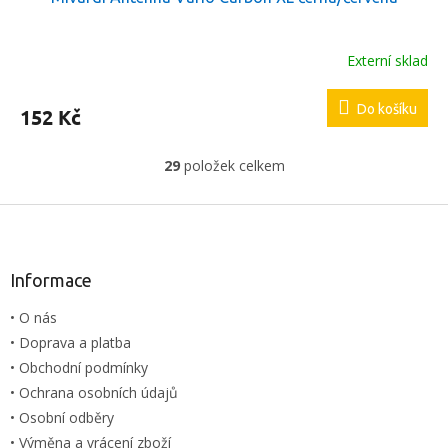
Externí sklad
Do košíku
152 Kč
29
položek celkem
O
v
l
Z
á
á
d
p
a
a
Informace
c
t
í
• O nás
í
p
• Doprava a platba
r
v
• Obchodní podmínky
k
• Ochrana osobních údajů
y
• Osobní odběry
v
ý
• Výměna a vrácení zboží