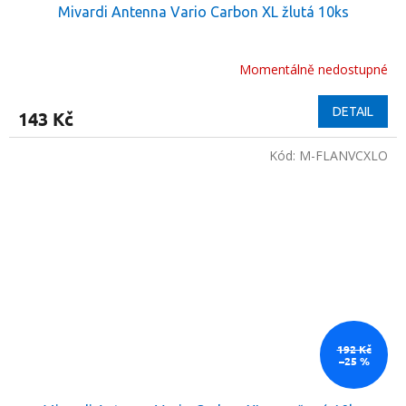
Mivardi Antenna Vario Carbon XL žlutá 10ks
Momentálně nedostupné
DETAIL
143 Kč
Kód:
M-FLANVCXLO
192 Kč
–25 %