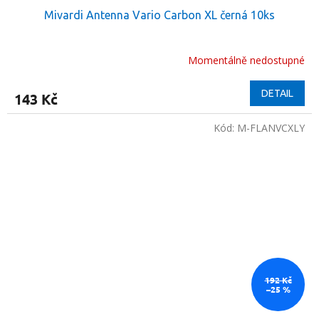
Mivardi Antenna Vario Carbon XL černá 10ks
Momentálně nedostupné
DETAIL
143 Kč
Kód:
M-FLANVCXLY
192 Kč
–25 %