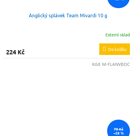
Anglický splávek Team Mivardi 10 g
Externí sklad
Do košíku
224 Kč
Kód:
M-FLANVBDC
79 Kč
–25 %