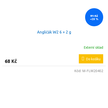
91 Kč
–25 %
Angličák W2 6 + 2 g
Externí sklad
Do košíku
68 Kč
Kód:
M-FLW20402