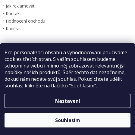
p
• Jak reklamovat
i
• Kontakt
s
u
• Hodnocení obchodu
• Kariéra
Kontakt
Pro personalizaci obsahu a vyhodnocování používáme
Sleva 2 %
cookies třetích stran. S vaším souhlasem budeme
na první nákup
info
@
habeo.cz
schopni na webu i mimo něj zobrazovat relevantnější
nabídky našich produktů. Sběr těchto dat nezačneme,
773 100 626
dokud nám nedáte svůj souhlas. Pokud chcete udělit
habeo.cz
souhlas, klikněte na tlačítko "Souhlasím".
habeo.cz
Nastavení
ODESLAT
Sleva platí bez omezení.
Zásady zpracování osobních údajů
Souhlasím