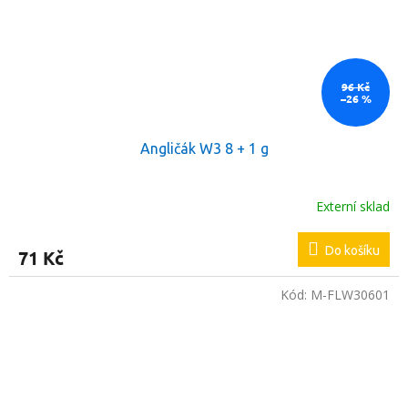
96 Kč
–26 %
Angličák W3 8 + 1 g
Externí sklad
Do košíku
71 Kč
Kód:
M-FLW30601