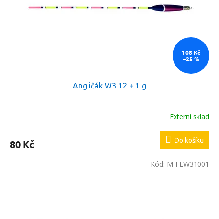
108 Kč
–25 %
Angličák W3 12 + 1 g
Externí sklad
Do košíku
80 Kč
Kód:
M-FLW31001