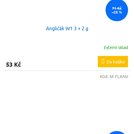
71 Kč
–25 %
Angličák W1 3 + 2 g
Externí sklad
Do košíku
53 Kč
Kód:
M-FLANV