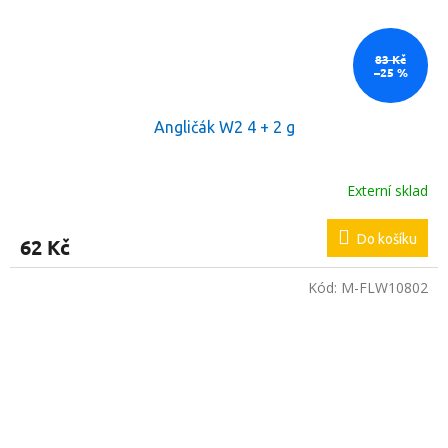
83 Kč
–25 %
Angličák W2 4 + 2 g
Externí sklad
Do košíku
62 Kč
Kód:
M-FLW10802