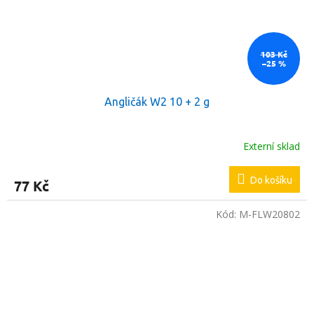
103 Kč
–25 %
Angličák W2 10 + 2 g
Externí sklad
Do košíku
77 Kč
Kód:
M-FLW20802