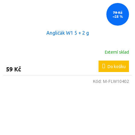
79 Kč
–25 %
Angličák W1 5 + 2 g
Externí sklad
Do košíku
59 Kč
Kód:
M-FLW10402