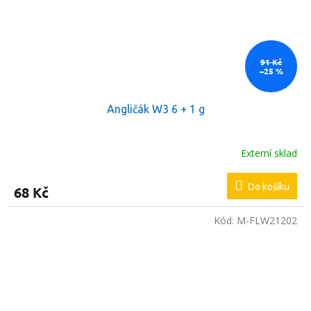
91 Kč
–25 %
Angličák W3 6 + 1 g
Externí sklad
Do košíku
68 Kč
Kód:
M-FLW21202