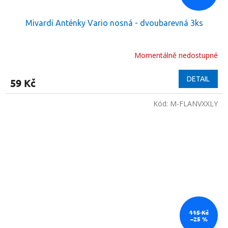
Mivardi Anténky Vario nosná - dvoubarevná 3ks
Momentálně nedostupné
DETAIL
59 Kč
Kód:
M-FLANVXXLY
115 Kč
–25 %