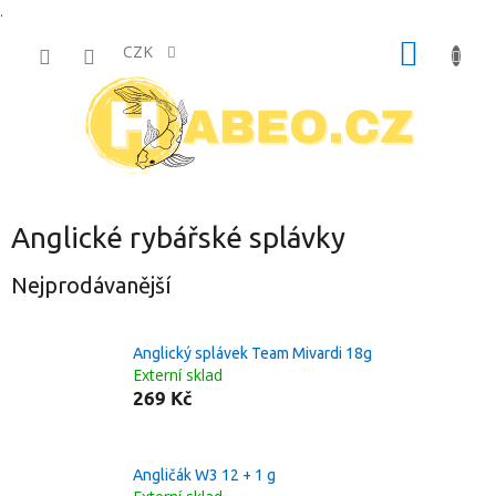
.
Přejít
NÁKUP
na
CZK
obsah
KOŠÍK
Anglické rybářské splávky
Nejprodávanější
Anglický splávek Team Mivardi 18g
Externí sklad
269 Kč
Angličák W3 12 + 1 g