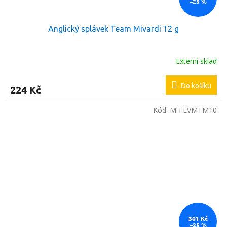
–25 %
Anglický splávek Team Mivardi 12 g
Externí sklad
Do košíku
224 Kč
Kód:
M-FLVMTM10
301 Kč
–25 %