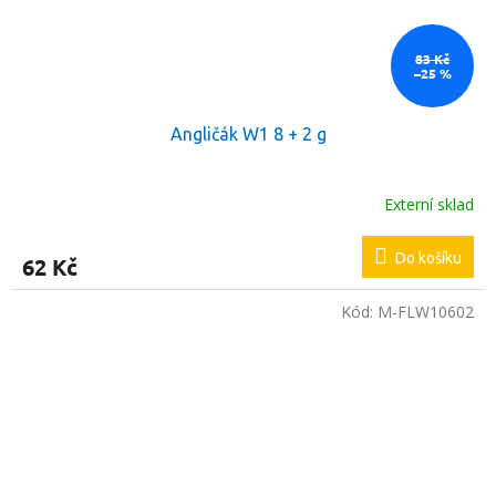
83 Kč
–25 %
Angličák W1 8 + 2 g
Externí sklad
Do košíku
62 Kč
Kód:
M-FLW10602