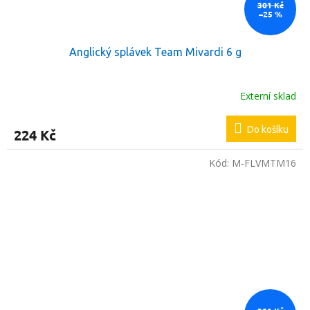
301 Kč
–25 %
Anglický splávek Team Mivardi 6 g
Externí sklad
Do košíku
224 Kč
Kód:
M-FLVMTM16