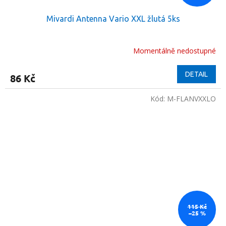
Mivardi Antenna Vario XXL žlutá 5ks
Momentálně nedostupné
DETAIL
86 Kč
Kód:
M-FLANVXXLO
115 Kč
–25 %