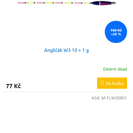
103 Kč
–25 %
Angličák W3 10 + 1 g
Externí sklad
Do košíku
77 Kč
Kód:
M-FLW30801