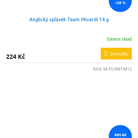
–25 %
Anglický splávek Team Mivardi 14 g
Externí sklad
Do košíku
224 Kč
Kód:
M-FLVMTM12
301 Kč