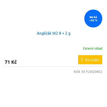
96 Kč
–26 %
Angličák W2 8 + 2 g
Externí sklad
Do košíku
71 Kč
Kód:
M-FLW20602