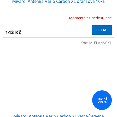
Mivardi Antenna Vario Carbon XL oranžová 10ks
Momentálně nedostupné
DETAIL
143 Kč
Kód:
M-FLANVCXL
180 Kč
–15 %
Mivardi Antenna Vario Carbon XL černá/červená