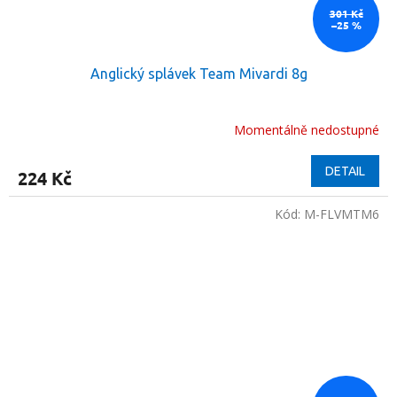
301 Kč
–25 %
Anglický splávek Team Mivardi 8g
Momentálně nedostupné
DETAIL
224 Kč
Kód:
M-FLVMTM6