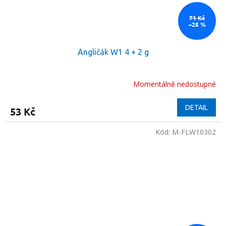
71 Kč
–25 %
Angličák W1 4 + 2 g
Momentálně nedostupné
DETAIL
53 Kč
Kód:
M-FLW10302