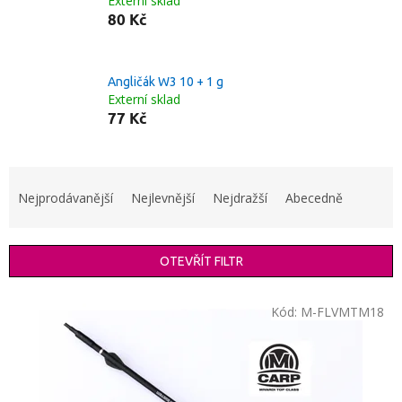
Externí sklad
80 Kč
Angličák W3 10 + 1 g
Externí sklad
77 Kč
Ř
a
Nejprodávanější
Nejlevnější
Nejdražší
Abecedně
z
e
n
OTEVŘÍT FILTR
í
p
V
r
Kód:
M-FLVMTM18
ý
o
p
d
i
u
s
k
p