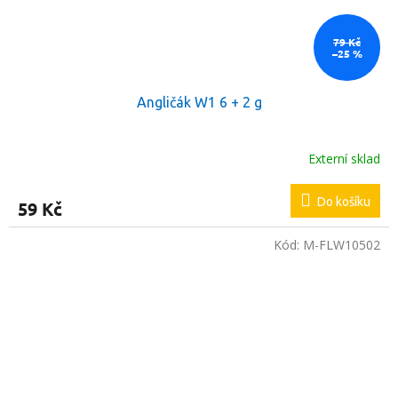
79 Kč
–25 %
Angličák W1 6 + 2 g
Externí sklad
Do košíku
59 Kč
Kód:
M-FLW10502